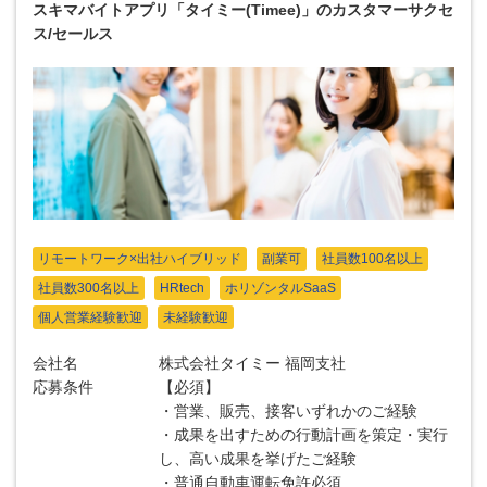
スキマバイトアプリ「タイミー(Timee)」のカスタマーサクセ
ス/セールス
リモートワーク×出社ハイブリッド
副業可
社員数100名以上
社員数300名以上
HRtech
ホリゾンタルSaaS
個人営業経験歓迎
未経験歓迎
会社名
株式会社タイミー 福岡支社
応募条件
【必須】
・営業、販売、接客いずれかのご経験
・成果を出すための行動計画を策定・実行
し、高い成果を挙げたご経験
・普通自動車運転免許必須