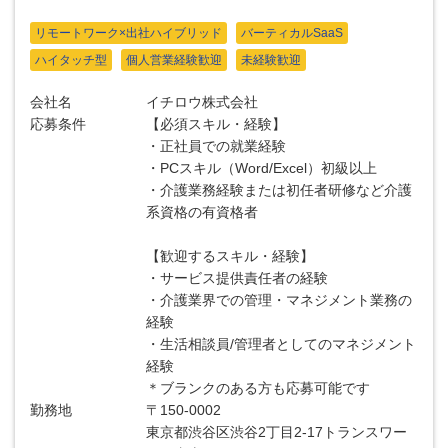
リモートワーク×出社ハイブリッド
バーティカルSaaS
ハイタッチ型
個人営業経験歓迎
未経験歓迎
会社名
イチロウ株式会社
応募条件
【必須スキル・経験】
・正社員での就業経験
・PCスキル（Word/Excel）初級以上
・介護業務経験または初任者研修など介護
系資格の有資格者
【歓迎するスキル・経験】
・サービス提供責任者の経験
・介護業界での管理・マネジメント業務の
経験
・生活相談員/管理者としてのマネジメント
経験
＊ブランクのある方も応募可能です
勤務地
〒150-0002
東京都渋谷区渋谷2丁目2-17トランスワー