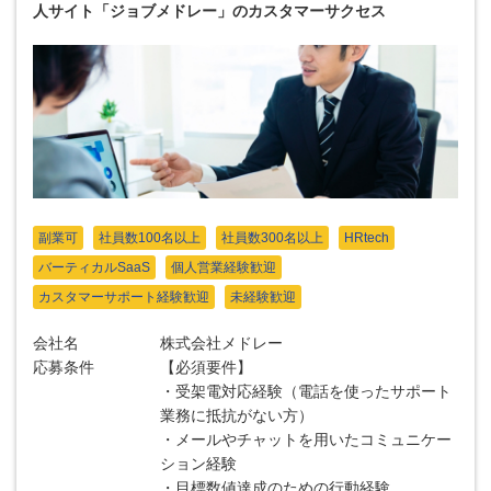
人サイト「ジョブメドレー」のカスタマーサクセス
副業可
社員数100名以上
社員数300名以上
HRtech
バーティカルSaaS
個人営業経験歓迎
カスタマーサポート経験歓迎
未経験歓迎
会社名
株式会社メドレー
応募条件
【必須要件】
・受架電対応経験（電話を使ったサポート
業務に抵抗がない方）
・メールやチャットを用いたコミュニケー
ション経験
・目標数値達成のための行動経験