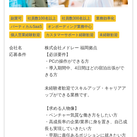
副業可
社員数100名以上
社員数300名以上
業務効率化
バーティカルSaaS
オンボーディング業務中心
個人営業経験歓迎
カスタマーサポート経験歓迎
未経験歓迎
会社名
株式会社メドレー 福岡拠点
応募条件
【必須要件】
・PCの操作ができる方
・導入期間中、4日間ほどの宿泊出張がで
きる方
未経験者歓迎でスキルアップ・キャリアア
ップができる業務です。
【求める人物像】
・ベンチャー気質な働き方をしたい方
・高成長率の企業/業界に身を置き、自己成
長も実現していきたい方
・早期に責任あるポジションに就きたい方