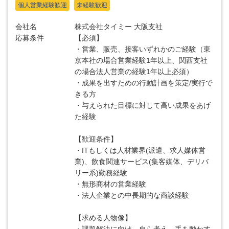
個人営業経験歓迎
未経験歓迎
会社名
株式会社タイミー 大阪支社
応募条件
【必須】
・営業、販売、接客いずれかのご経験（東
京本社の場合営業経験1年以上、関西支社
の場合法人営業の経験1年以上必須）
・成果を出すための行動計画を策定/実行で
きる方
・与えられた目標に対して高い成果をあげ
た経験
【歓迎条件】
・ITもしくは人材業界(派遣、求人媒体営
業)、飲食関連サービス(集客媒体、デリバ
リー系)勤務経験
・無形商材の営業経験
・法人企業との中長期的な商談経験
【求める人物像】