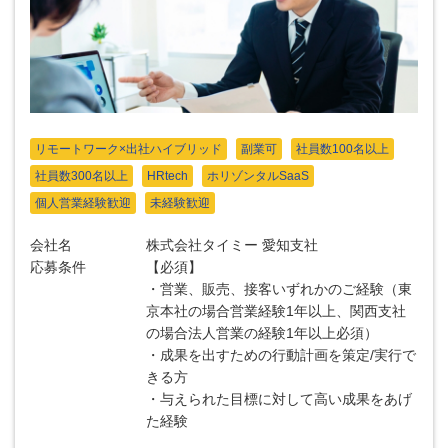
リモートワーク×出社ハイブリッド
副業可
社員数100名以上
社員数300名以上
HRtech
ホリゾンタルSaaS
個人営業経験歓迎
未経験歓迎
会社名
株式会社タイミー 愛知支社
応募条件
【必須】
・営業、販売、接客いずれかのご経験（東
京本社の場合営業経験1年以上、関西支社
の場合法人営業の経験1年以上必須）
・成果を出すための行動計画を策定/実行で
きる方
・与えられた目標に対して高い成果をあげ
た経験