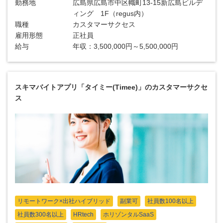
勤務地
広島県広島市中区幟町13-15新広島ビルデ
ィング 1F（regus内）
職種
カスタマーサクセス
雇用形態
正社員
給与
年収：3,500,000円～5,500,000円
スキマバイトアプリ「タイミー(Timee)」のカスタマーサクセ
ス
リモートワーク×出社ハイブリッド
副業可
社員数100名以上
社員数300名以上
HRtech
ホリゾンタルSaaS