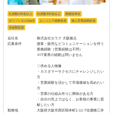
社員数100名以上
社員数300名以上
業務効率化
ホリゾンタルSaaS
エンジニア経験歓迎
個人営業経験歓迎
未経験歓迎
会社名
株式会社セラク 大阪拠点
応募条件
接客・販売などコミュニケーションを伴う
業務経験（営業経験は不問）
※IT業界の経験は問いません
◇求める人物像
・カスタマーサクセスにチャレンジしたい
方
・営業経験を活かして市場価値を高めたい
方
・営業の仕組み作りに興味がある方
・自分の売上ではなく、お客様の事業に貢
献したい方
勤務地
大阪府大阪市西区靱本町1-11-7信濃橋三井