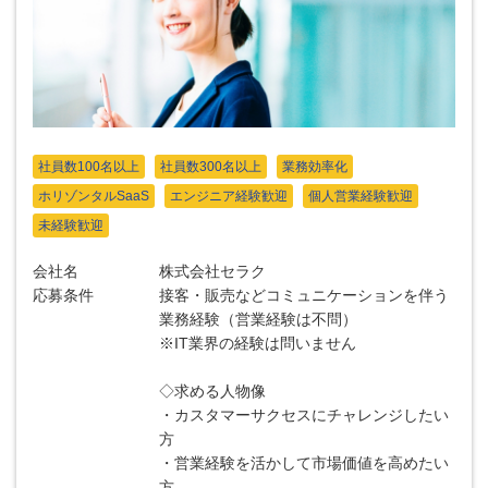
社員数100名以上
社員数300名以上
業務効率化
ホリゾンタルSaaS
エンジニア経験歓迎
個人営業経験歓迎
未経験歓迎
会社名
株式会社セラク
応募条件
接客・販売などコミュニケーションを伴う
業務経験（営業経験は不問）
※IT業界の経験は問いません
◇求める人物像
・カスタマーサクセスにチャレンジしたい
方
・営業経験を活かして市場価値を高めたい
方