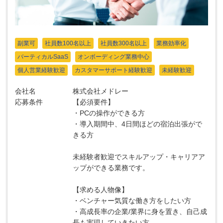
副業可
社員数100名以上
社員数300名以上
業務効率化
バーティカルSaaS
オンボーディング業務中心
個人営業経験歓迎
カスタマーサポート経験歓迎
未経験歓迎
会社名
株式会社メドレー
応募条件
【必須要件】
・PCの操作ができる方
・導入期間中、4日間ほどの宿泊出張がで
きる方
未経験者歓迎でスキルアップ・キャリアア
ップができる業務です。
【求める人物像】
・ベンチャー気質な働き方をしたい方
・高成長率の企業/業界に身を置き、自己成
長も実現していきたい方