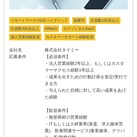
リモートワーク×出社ハイブリッド
副業可
社員数100名以上
社員数300名以上
HRtech
ホリゾンタルSaaS
個人営業経験歓迎
カスタマーサポート経験歓迎
会社名
株式会社タイミー
応募条件
【必須条件】
・法人営業経験2年以上、もしくはカスタ
マーサクセス経験1年以上
・成果を出すための行動計画を策定/実行で
きる方
・与えられた目標に対して高い成果をあげ
た経験
【歓迎条件】
・無形商材の営業経験
・ITもしくは人材業界(派遣、求人媒体営
業)、飲食関連サービス(集客媒体、デリバ