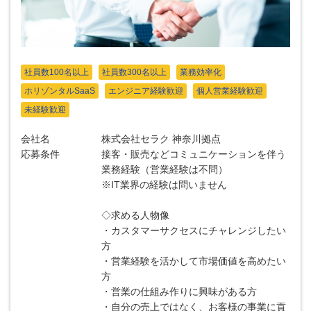
社員数100名以上
社員数300名以上
業務効率化
ホリゾンタルSaaS
エンジニア経験歓迎
個人営業経験歓迎
未経験歓迎
会社名
株式会社セラク 神奈川拠点
応募条件
接客・販売などコミュニケーションを伴う
業務経験（営業経験は不問）
※IT業界の経験は問いません
◇求める人物像
・カスタマーサクセスにチャレンジしたい
方
・営業経験を活かして市場価値を高めたい
方
・営業の仕組み作りに興味がある方
・自分の売上ではなく、お客様の事業に貢