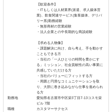
【歓迎条件】
・ITもしくは人材業界(派遣、求人媒体営
業)、飲食関連サービス(集客媒体、デリバ
リー系)勤務経験
・無形商材の営業経験
・法人企業との中長期的な商談経験
【求める人物像】
・課題解決に向け、自ら考え、手を動かす
こともできる方
・当社の「一人ひとりの時間を豊かにす
る」ミッション、社会貢献性の高い事業に
共感していただける方
・当社のバリューにフィットする方
・周囲と円滑なコミュニケーションを取
り、大胆に巻き込みながら仕事を進められ
る方
勤務地
愛知県名古屋市中区栄3丁目7-13コスモ栄
ビル 7階
職種
カスタマーサクセス