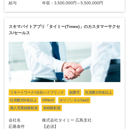
給与
年収：3,500,000円～5,500,000円
スキマバイトアプリ「タイミー(Timee)」のカスタマーサクセ
ス/セールス
リモートワーク×出社ハイブリッド
副業可
社員数100名以上
社員数300名以上
HRtech
ホリゾンタルSaaS
個人営業経験歓迎
未経験歓迎
会社名
株式会社タイミー 広島支社
応募条件
【必須】