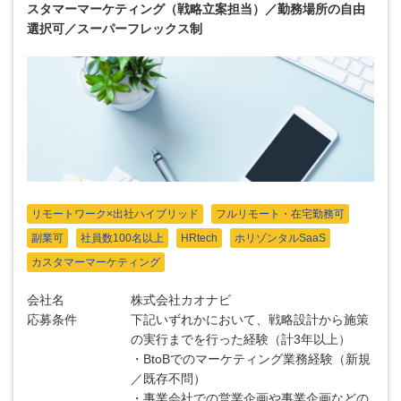
スタマーマーケティング（戦略立案担当）／勤務場所の自由
選択可／スーパーフレックス制
リモートワーク×出社ハイブリッド
フルリモート・在宅勤務可
副業可
社員数100名以上
HRtech
ホリゾンタルSaaS
カスタマーマーケティング
会社名
株式会社カオナビ
応募条件
下記いずれかにおいて、戦略設計から施策
の実行までを行った経験（計3年以上）
・BtoBでのマーケティング業務経験（新規
／既存不問）
・事業会社での営業企画や事業企画などの