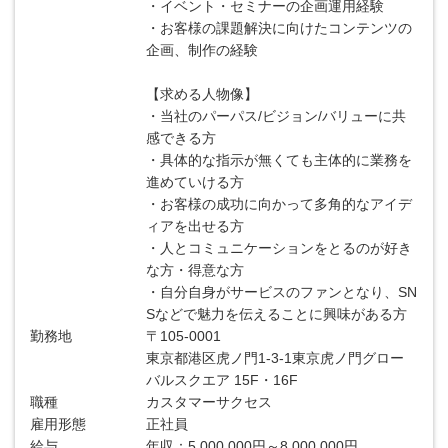
・イベント・セミナーの企画運用経験
・お客様の課題解決に向けたコンテンツの
企画、制作の経験
【求める人物像】
・当社のパーパス/ビジョン/バリューに共
感できる方
・具体的な指示が無くても主体的に業務を
進めていける方
・お客様の成功に向かって多角的なアイデ
ィアを出せる方
・人とコミュニケーションをとるのが好き
な方・得意な方
・自分自身がサービスのファンとなり、SN
Sなどで魅力を伝えることに興味がある方
勤務地
〒105-0001
東京都港区虎ノ門1-3-1東京虎ノ門グロー
バルスクエア 15F・16F
職種
カスタマーサクセス
雇用形態
正社員
給与
年収：5,000,000円～8,000,000円