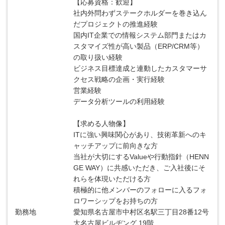
【応募資格：歓迎】
社内外問わずステークホルダーを巻き込ん
だプロジェクトの推進経験
国内IT企業での情報システム部門またはカ
スタマイズ性が高い製品（ERP/CRM等）
の取り扱い経験
ビジネス目標達成と連動したカスタマーサ
クセス戦略の企画・実行経験
営業経験
データ分析ツールの利用経験
【求める人物像】
ITに強い興味関心があり、技術革新へのキ
ャッチアップに前向きな方
当社が大切にするValueや行動指針（HENN
GE WAY）に共感いただき、ご入社後にそ
れらを体現いただける方
積極的に他メンバーのフォローに入るフォ
ロワーシップをお持ちの方
勤務地
愛知県名古屋市中村区名駅三丁目28番12号
大名古屋ビルヂング 19階