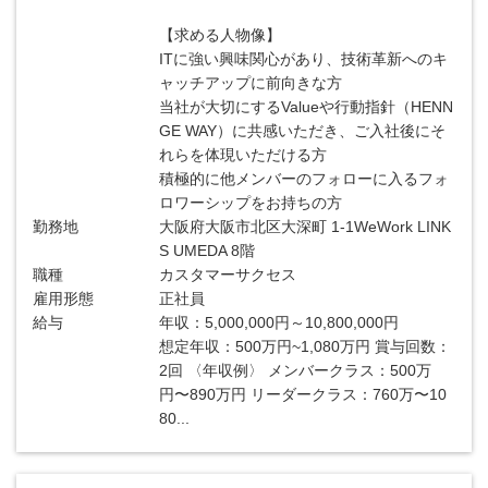
【求める人物像】
ITに強い興味関心があり、技術革新へのキ
ャッチアップに前向きな方
当社が大切にするValueや行動指針（HENN
GE WAY）に共感いただき、ご入社後にそ
れらを体現いただける方
積極的に他メンバーのフォローに入るフォ
ロワーシップをお持ちの方
勤務地
大阪府大阪市北区大深町 1-1WeWork LINK
S UMEDA 8階
職種
カスタマーサクセス
雇用形態
正社員
給与
年収：5,000,000円～10,800,000円
想定年収：500万円~1,080万円 賞与回数：
2回 〈年収例〉 メンバークラス：500万
円〜890万円 リーダークラス：760万〜10
80...