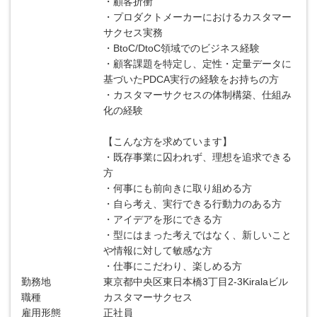
・顧客折衝
・プロダクトメーカーにおけるカスタマー
サクセス実務
・BtoC/DtoC領域でのビジネス経験
・顧客課題を特定し、定性・定量データに
基づいたPDCA実行の経験をお持ちの方
・カスタマーサクセスの体制構築、仕組み
化の経験
【こんな方を求めています】
・既存事業に囚われず、理想を追求できる
方
・何事にも前向きに取り組める方
・自ら考え、実行できる行動力のある方
・アイデアを形にできる方
・型にはまった考えではなく、新しいこと
や情報に対して敏感な方
・仕事にこだわり、楽しめる方
勤務地
東京都中央区東日本橋3丁目2-3Kiralaビル
職種
カスタマーサクセス
雇用形態
正社員