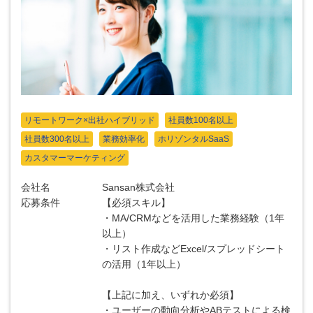
リモートワーク×出社ハイブリッド
社員数100名以上
社員数300名以上
業務効率化
ホリゾンタルSaaS
カスタマーマーケティング
会社名
Sansan株式会社
応募条件
【必須スキル】
・MA/CRMなどを活用した業務経験（1年
以上）
・リスト作成などExcel/スプレッドシート
の活用（1年以上）
【上記に加え、いずれか必須】
・ユーザーの動向分析やABテストによる検