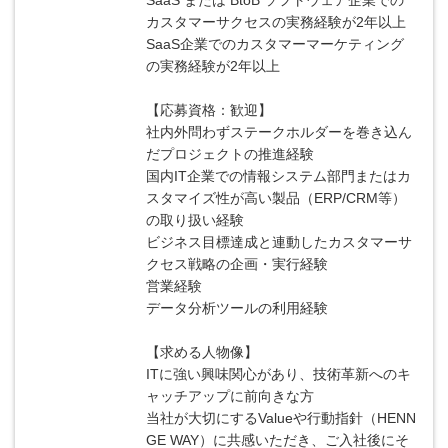
SaaS または BtoB ソフトウェア企業での
カスタマーサクセスの実務経験が2年以上
SaaS企業でのカスタマーマーケティング
の実務経験が2年以上
【応募資格：歓迎】
社内外問わずステークホルダーを巻き込ん
だプロジェクトの推進経験
国内IT企業での情報システム部門またはカ
スタマイズ性が高い製品（ERP/CRM等）
の取り扱い経験
ビジネス目標達成と連動したカスタマーサ
クセス戦略の企画・実行経験
営業経験
データ分析ツールの利用経験
【求める人物像】
ITに強い興味関心があり、技術革新へのキ
ャッチアップに前向きな方
当社が大切にするValueや行動指針（HENN
GE WAY）に共感いただき、ご入社後にそ