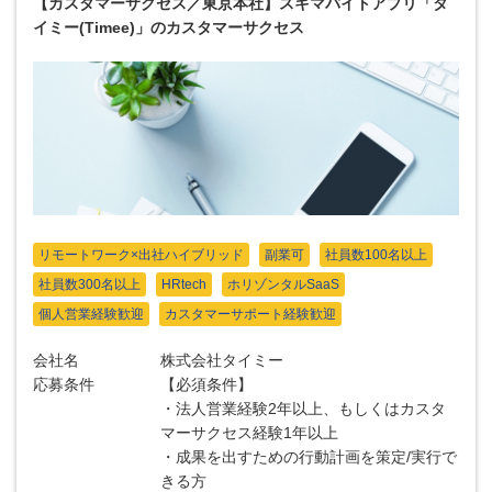
【カスタマーサクセス／東京本社】スキマバイトアプリ「タ
イミー(Timee)」のカスタマーサクセス
リモートワーク×出社ハイブリッド
副業可
社員数100名以上
社員数300名以上
HRtech
ホリゾンタルSaaS
個人営業経験歓迎
カスタマーサポート経験歓迎
会社名
株式会社タイミー
応募条件
【必須条件】
・法人営業経験2年以上、もしくはカスタ
マーサクセス経験1年以上
・成果を出すための行動計画を策定/実行で
きる方