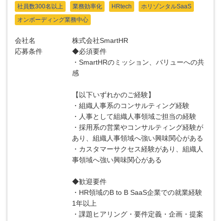
社員数300名以上
業務効率化
HRtech
ホリゾンタルSaaS
オンボーディング業務中心
会社名
株式会社SmartHR
応募条件
◆必須要件
・SmartHRのミッション、バリューへの共
感
【以下いずれかのご経験】
・組織人事系のコンサルティング経験
・人事として組織人事領域ご担当の経験
・採用系の営業やコンサルティング経験が
あり、組織人事領域へ強い興味関心がある
・カスタマーサクセス経験があり、組織人
事領域へ強い興味関心がある
◆歓迎要件
・HR領域のB to B SaaS企業での就業経験
1年以上
・課題ヒアリング・要件定義・企画・提案