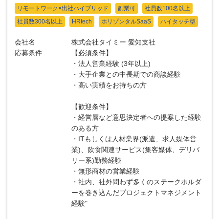
リモートワーク×出社ハイブリッド
副業可
社員数100名以上
社員数300名以上
HRtech
ホリゾンタルSaaS
ハイタッチ型
会社名
株式会社タイミー 愛知支社
応募条件
【必須条件】
・法人営業経験 (3年以上)
・大手企業との中長期での商談経験
・高い実績をお持ちの方
【歓迎条件】
・経営層など意思決定者への提案した経験
のある方
・ITもしくは人材業界(派遣、求人媒体営
業)、飲食関連サービス(集客媒体、デリバ
リー系)勤務経験
・無形商材の営業経験
・社内、社外問わず多くのステークホルダ
ーを巻き込んだプロジェクトマネジメント
経験"