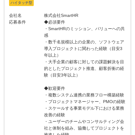
ハイタッチ型
会社名
株式会社SmartHR
応募条件
◆必須要件
・SmartHRのミッション、バリューへの共
感
・数千名規模以上の企業の、ソフトウェア
導入プロジェクトに関わった経験（目安3
年以上）
・大手企業の顧客に対しての課題解決を目
的としたプロジェクト推進、顧客折衝の経
験（目安3年以上）
◆歓迎要件
・複数システム連携の業務フロー構築経験
・プロジェクトマネージャー、PMOの経験
・スケールする事業モデル下における業務
改善の経験
・ユーザーのチームやコンサルティング会
社と体制を組み、協働してプロジェクトを
推進した経験