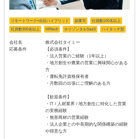
リモートワーク×出社ハイブリッド
副業可
社員数100名以上
社員数300名以上
HRtech
ホリゾンタルSaaS
ハイタッチ型
会社名
株式会社タイミー
応募条件
【必須条件】
・法人営業のご経験（1年以上）
・地方創生や農業の営業に興味関心がある
方
・運転免許資格保有者
・月数回の出張にご理解のある方
【歓迎条件】
・IT / 人材業界 / 地方創生に特化した営業
の実務経験
・無形商材の営業経験
・法人企業との中長期的な関係構築の経験
や得意な方