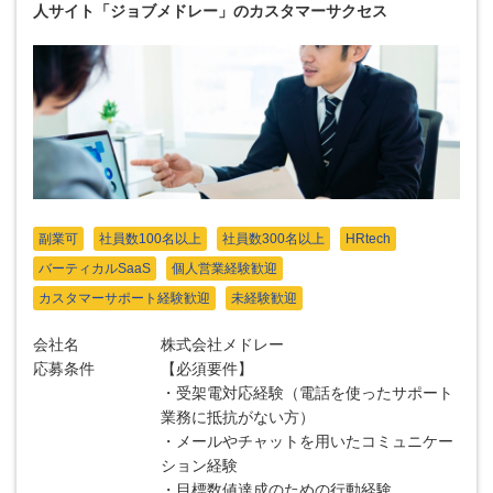
人サイト「ジョブメドレー」のカスタマーサクセス
副業可
社員数100名以上
社員数300名以上
HRtech
バーティカルSaaS
個人営業経験歓迎
カスタマーサポート経験歓迎
未経験歓迎
会社名
株式会社メドレー
応募条件
【必須要件】
・受架電対応経験（電話を使ったサポート
業務に抵抗がない方）
・メールやチャットを用いたコミュニケー
ション経験
・目標数値達成のための行動経験