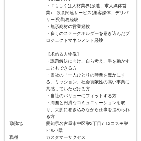
・ITもしくは人材業界(派遣、求人媒体営
業)、飲食関連サービス(集客媒体、デリバ
リー系)勤務経験
・無形商材の営業経験
・多くのステークホルダーを巻き込んだプ
ロジェクトマネジメント経験
【求める人物像】
・課題解決に向け、自ら考え、手を動かす
こともできる方
・当社の「一人ひとりの時間を豊かにす
る」ミッション、社会貢献性の高い事業に
共感していただける方
・当社のバリューにフィットする方
・周囲と円滑なコミュニケーションを取
り、大胆に巻き込みながら仕事を進められ
る方
勤務地
愛知県名古屋市中区栄3丁目7-13コスモ栄
ビル 7階
職種
カスタマーサクセス