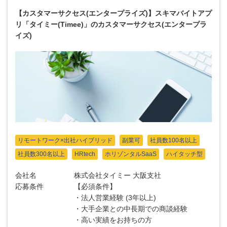
【カスタマーサクセス(エンタープライズ)】スキマバイトアプ
リ「タイミー(Timee)」のカスタマーサクセス(エンタープラ
イズ)
リモートワーク×出社ハイブリッド
副業可
社員数100名以上
社員数300名以上
HRtech
ホリゾンタルSaaS
ハイタッチ型
会社名
株式会社タイミー 大阪支社
応募条件
【必須条件】
・法人営業経験 (3年以上)
・大手企業との中長期での商談経験
・高い実績をお持ちの方