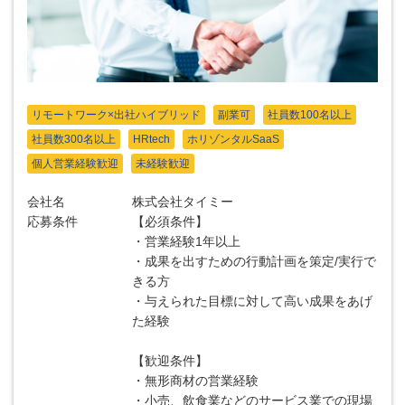
リモートワーク×出社ハイブリッド
副業可
社員数100名以上
社員数300名以上
HRtech
ホリゾンタルSaaS
個人営業経験歓迎
未経験歓迎
会社名
株式会社タイミー
応募条件
【必須条件】
・営業経験1年以上
・成果を出すための行動計画を策定/実行で
きる方
・与えられた目標に対して高い成果をあげ
た経験
【歓迎条件】
・無形商材の営業経験
・小売、飲食業などのサービス業での現場