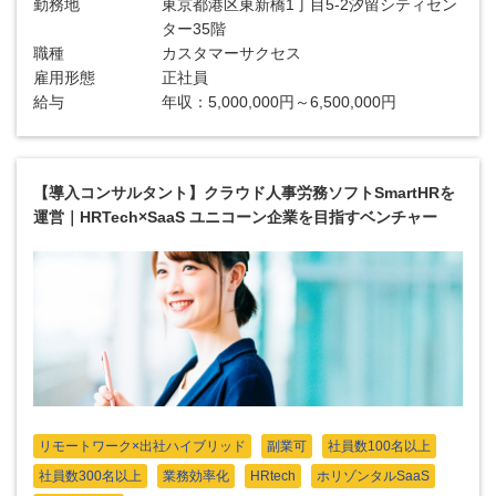
勤務地
東京都港区東新橋1丁目5-2汐留シティセン
ター35階
職種
カスタマーサクセス
雇用形態
正社員
給与
年収：5,000,000円～6,500,000円
【導入コンサルタント】クラウド人事労務ソフトSmartHRを
運営｜HRTech×SaaS ユニコーン企業を目指すベンチャー
リモートワーク×出社ハイブリッド
副業可
社員数100名以上
社員数300名以上
業務効率化
HRtech
ホリゾンタルSaaS