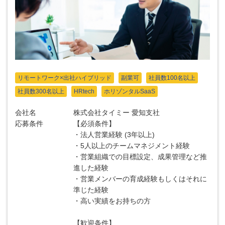
リモートワーク×出社ハイブリッド
副業可
社員数100名以上
社員数300名以上
HRtech
ホリゾンタルSaaS
会社名
株式会社タイミー 愛知支社
応募条件
【必須条件】
・法人営業経験 (3年以上)
・5人以上のチームマネジメント経験
・営業組織での目標設定、成果管理など推
進した経験
・営業メンバーの育成経験もしくはそれに
準じた経験
・高い実績をお持ちの方
【歓迎条件】