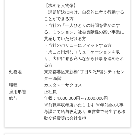
【求める人物像】
・課題解決に向け、自発的に考え行動する
ことができる方
・当社の「一人ひとりの時間を豊かにす
る」ミッション、社会貢献性の高い事業に
共感していただける方
・当社のバリューにフィットする方
・周囲と円滑なコミュニケーションを取
り、大胆に巻き込みながら仕事を進められ
る方
勤務地
東京都港区東新橋1丁目5-2汐留シティセン
ター35階
職種
カスタマーサクセス
雇用形態
正社員
給与
年収：4,000,000円～7,000,000円
※前職年収考慮いたします ※年2回の人事
考課にて給与改定あり ※営業で発生する移
動交通費等は会社負担