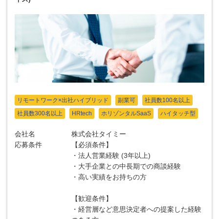
リモートワーク×出社ハイブリッド
副業可
社員数100名以上
社員数300名以上
HRtech
ホリゾンタルSaaS
ハイタッチ型
会社名
株式会社タイミー
応募条件
【必須条件】
・法人営業経験 (3年以上)
・大手企業との中長期での商談経験
・高い実績をお持ちの方
【歓迎条件】
・経営層など意思決定者への提案した経験