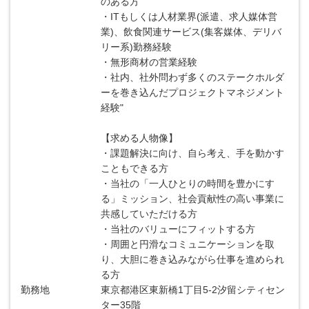
のある方
・ITもしくは人材業界(派遣、求人媒体営
業)、飲食関連サービス(集客媒体、デリバ
リー系)勤務経験
・無形商材の営業経験
・社内、社外問わず多くのステークホルダ
ーを巻き込んだプロジェクトマネジメント
経験"
【求める人物像】
・課題解決に向け、自ら考え、手を動かす
こともできる方
・当社の「一人ひとりの時間を豊かにす
る」ミッション、社会貢献性の高い事業に
共感していただける方
・当社のバリューにフィットする方
・周囲と円滑なコミュニケーションを取
り、大胆に巻き込みながら仕事を進められ
る方
勤務地
東京都港区東新橋1丁目5-2汐留シティセン
ター35階