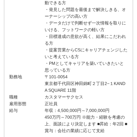
動できる方
・発見した問題を最後まで解決しきる、オ
ーナーシップの高い方
・データだけで判断せず一次情報を取りに
いける、フットワークの軽い方
・目標達成の意欲が高く、結果にこだわれ
る方
・提案営業からCSにキャリアチェンジした
いと考えている方
・PMとしてキャリアを築いていきたいと
思っている方
勤務地
〒101-0054
東京都千代田区神田錦町２丁目2−１KAND
A SQUARE 11階
職種
カスタマーサクセス
雇用形態
正社員
給与
年収：4,500,000円～7,000,000円
450万円～700万円 ※能力・経験を考慮の
上、面談により決定します ■昇給：年2回 ■
賞与：会社の業績に応じて支給