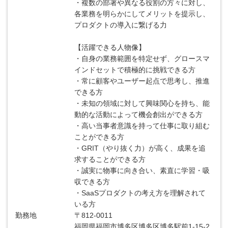
・複数の部署や異なる役割の方々に対し、
各業務を明らかにしてメリットを提示し、
プロダクトの導入に繋げる力
【活躍できる人物像】
・自身の業務範囲を特定せず、グロースマ
インドセットで積極的に挑戦できる方
・常に顧客やユーザー起点で思考し、推進
できる方
・未知の領域に対して興味関心を持ち、能
動的な活動によって機会創出ができる方
・高い当事者意識を持って仕事に取り組む
ことができる方
・GRIT（やり抜く力）が高く、成果を追
求することができる方
・誠実に物事に向き合い、素直に学習・吸
収できる方
・SaaSプロダクトの考え方を理解されて
いる方
勤務地
〒812-0011
福岡県福岡市博多区博多区博多駅前1-15-2