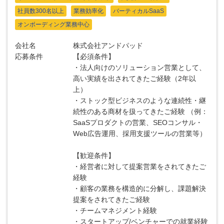
社員数300名以上
業務効率化
バーティカルSaaS
オンボーディング業務中心
会社名
株式会社アンドパッド
応募条件
【必須条件】
・法人向けのソリューション営業として、
高い実績を出されてきたご経験（2年以
上）
・ストック型ビジネスのような連続性・継
続性のある商材を扱ってきたご経験 （例：
SaaSプロダクトの営業、SEOコンサル・
Web広告運用、採用支援ツールの営業等）
【歓迎条件】
・経営者に対して提案営業をされてきたご
経験
・顧客の業務を構造的に分解し、課題解決
提案をされてきたご経験
・チームマネジメント経験
・スタートアップ/ベンチャーでの就業経験