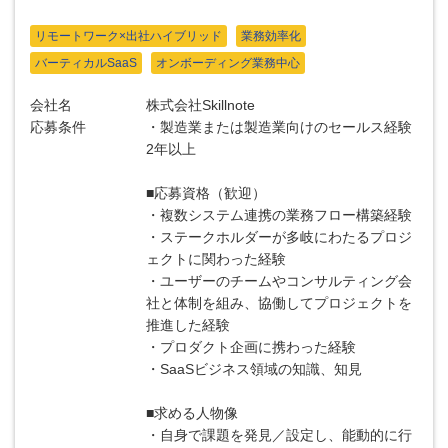
リモートワーク×出社ハイブリッド
業務効率化
バーティカルSaaS
オンボーディング業務中心
会社名
株式会社Skillnote
応募条件
・製造業または製造業向けのセールス経験
2年以上
■応募資格（歓迎）
・複数システム連携の業務フロー構築経験
・ステークホルダーが多岐にわたるプロジ
ェクトに関わった経験
・ユーザーのチームやコンサルティング会
社と体制を組み、協働してプロジェクトを
推進した経験
・プロダクト企画に携わった経験
・SaaSビジネス領域の知識、知見
■求める人物像
・自身で課題を発見／設定し、能動的に行