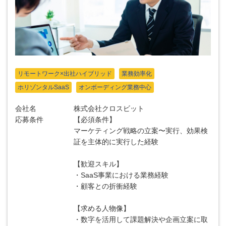
リモートワーク×出社ハイブリッド
業務効率化
ホリゾンタルSaaS
オンボーディング業務中心
会社名
株式会社クロスビット
応募条件
【必須条件】
マーケティング戦略の立案〜実行、効果検
証を主体的に実行した経験
【歓迎スキル】
・SaaS事業における業務経験
・顧客との折衝経験
【求める人物像】
・数字を活用して課題解決や企画立案に取