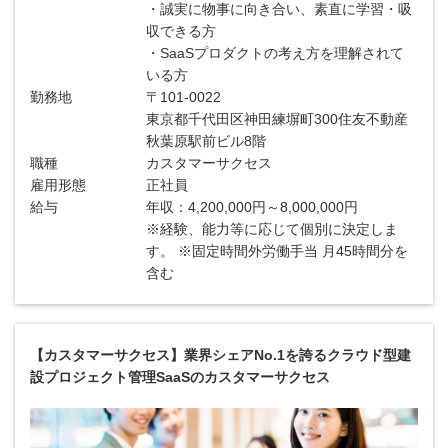
・誠実に物事に向き合い、素直に学習・吸
収できる方
・SaaSプロダクトの考え方を理解されて
いる方
勤務地
〒101-0022
東京都千代田区神田練塀町300住友不動産
秋葉原駅前ビル8階
職種
カスタマーサクセス
雇用形態
正社員
給与
年収：4,200,000円～8,000,000円
※経験、能力等に応じて個別に決定しま
す。 ※固定時間外労働手当 月45時間分を
含む
【カスタマーサクセス】業界シェアNo.1を誇るクラウド型建
設プロジェクト管理SaaSのカスタマーサクセス