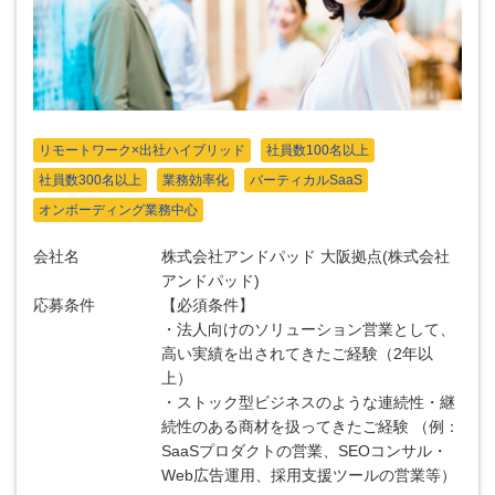
リモートワーク×出社ハイブリッド
社員数100名以上
社員数300名以上
業務効率化
バーティカルSaaS
オンボーディング業務中心
会社名
株式会社アンドパッド 大阪拠点(株式会社
アンドパッド)
応募条件
【必須条件】
・法人向けのソリューション営業として、
高い実績を出されてきたご経験（2年以
上）
・ストック型ビジネスのような連続性・継
続性のある商材を扱ってきたご経験 （例：
SaaSプロダクトの営業、SEOコンサル・
Web広告運用、採用支援ツールの営業等）