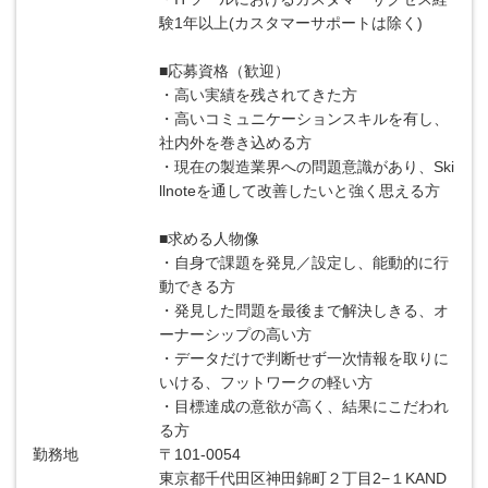
験1年以上(カスタマーサポートは除く)
■応募資格（歓迎）
・高い実績を残されてきた方
・高いコミュニケーションスキルを有し、
社内外を巻き込める方
・現在の製造業界への問題意識があり、Ski
llnoteを通して改善したいと強く思える方
■求める人物像
・自身で課題を発見／設定し、能動的に行
動できる方
・発見した問題を最後まで解決しきる、オ
ーナーシップの高い方
・データだけで判断せず一次情報を取りに
いける、フットワークの軽い方
・目標達成の意欲が高く、結果にこだわれ
る方
勤務地
〒101-0054
東京都千代田区神田錦町２丁目2−１KAND