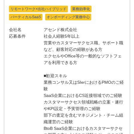
リモートワーク×出社ハイブリッド
業務効率化
バーティカルSaaS
オンボーディング業務中心
会社名
アセンド株式会社
応募条件
社会人経験5年以上
営業やカスタマーサクセス職、サポート職
など、顧客対応の経験がある方
エクセルやOffice等の一般的なソフトフェ
アを利用できる方
■歓迎スキル
業務コンサル又はSIerにおけるPMOのご経
験
SaaS企業におけるCS近接領域でのご経験
カスタマーサクセス領域戦略の立案・遂行
やKPI設定・予実管理のご経験
部下の査定を含むマネジメント・チーム組
織運営のご経験
BtoB SaaS企業におけるカスタマーサクセ