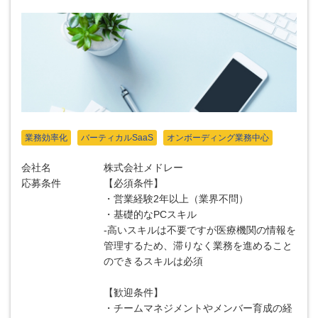
業務効率化
バーティカルSaaS
オンボーディング業務中心
会社名
株式会社メドレー
応募条件
【必須条件】
・営業経験2年以上（業界不問）
・基礎的なPCスキル
-高いスキルは不要ですが医療機関の情報を
管理するため、滞りなく業務を進めること
のできるスキルは必須
【歓迎条件】
・チームマネジメントやメンバー育成の経