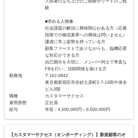
ス部署の立ち上げのご経験やリードのご経
験
■求める人物像
社会課題の解決に興味関心がある方（応募
段階での物流業界への興味は問いません）
謙虚に学ぶ姿勢を持っている方
顧客ファーストでありながらも、臨機応変
な対応ができる方
自己開示を大切に、メンバー同士で率直な
FBを行い、信頼関係を築ける方
勤務地
〒162-0842
東京都新宿区市谷砂土原町2-7-19田中保全
ビル3階
職種
カスタマーサクセス
雇用形態
正社員
給与
年収：4,500,000円～8,500,000円
【カスタマーサクセス（オンボーディング）】新規顧客のオ