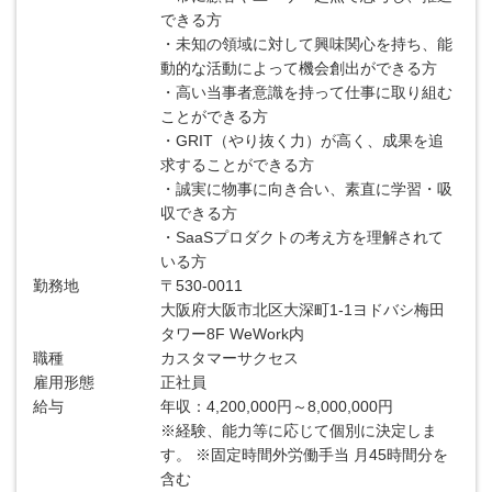
できる方
・未知の領域に対して興味関心を持ち、能
動的な活動によって機会創出ができる方
・高い当事者意識を持って仕事に取り組む
ことができる方
・GRIT（やり抜く力）が高く、成果を追
求することができる方
・誠実に物事に向き合い、素直に学習・吸
収できる方
・SaaSプロダクトの考え方を理解されて
いる方
勤務地
〒530-0011
大阪府大阪市北区大深町1-1ヨドバシ梅田
タワー8F WeWork内
職種
カスタマーサクセス
雇用形態
正社員
給与
年収：4,200,000円～8,000,000円
※経験、能力等に応じて個別に決定しま
す。 ※固定時間外労働手当 月45時間分を
含む