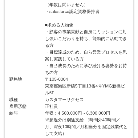
（年数は問いません）
・salesforce認定資格保持者
■求める人物像
・顧客の事業貢献と自身にミッションに対
し強いこだわりを持ち、能動的に活動でき
る方
・目標達成のため、自ら営業プロセスを思
案し実践している方
・自己成長のために学び続ける姿勢をお持
ちの方
勤務地
〒105-0004
東京都港区新橋5丁目13番4号YMG新橋ビ
ル6F​
職種
カスタマーサクセス
雇用形態
正社員
給与
年収：4,500,000円～6,300,000円
※超過分は別途支給 （時間外40時間／
月、深夜10時間／月相当分を固定残業代と
して支給）