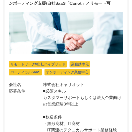
ンボーディング支援/自社SaaS「Cariot」／リモート可
リモートワーク×出社ハイブリッド
業務効率化
バーティカルSaaS
オンボーディング業務中心
会社名
株式会社キャリオット
応募条件
■必須スキル
カスタマーサポートもしくは法人企業向け
の営業経験3年以上
■歓迎条件
・無形商材、IT商材
・IT関連のテクニカルサポート業務経験