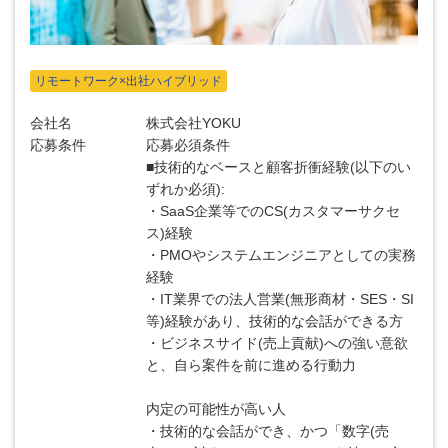
リモートワーク×出社ハイブリッド
会社名
株式会社YOKU
応募条件
応募必須条件
■技術的なベースと顧客折衝経験(以下のい
ずれか必須):
・SaaS企業等でのCS(カスタマーサクセ
ス)経験
・PMOやシステムエンジニアとしての実務
経験
・IT業界での法人営業(無形商材・SES・SI
等)経験があり、技術的な会話ができる方
・ビジネスサイド(売上貢献)への強い意欲
と、自ら案件を前に進める行動力
内定の可能性が高い人
・技術的な会話ができ、かつ「数字(売