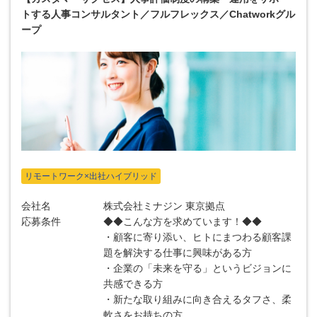
トする人事コンサルタント／フルフレックス／Chatworkグル
ープ
リモートワーク×出社ハイブリッド
会社名
株式会社ミナジン 東京拠点
応募条件
◆◆こんな方を求めています！◆◆
・顧客に寄り添い、ヒトにまつわる顧客課
題を解決する仕事に興味がある方
・企業の「未来を守る」というビジョンに
共感できる方
・新たな取り組みに向き合えるタフさ、柔
軟さをお持ちの方