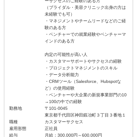
ーサクセスのご経験のある方
（ブライダル・美容クリニック出身の方は
未経験でも可）
・マネジメントやチームリードなどのご経
験のある方
・ベンチャーでの就業経験やベンチャーマ
インドのある方
内定の可能性が高い人
・カスタマーサポートやサクセスの経験
・プロジェクトマネジメントのスキル
・データ分析能力
・CRMツール（Salesforce、Hubspotな
ど）の使用経験
・ベンチャーや大企業の新規事業部門の10
→100の中での経験
勤務地
〒101-0045
東京都千代田区神田鍛冶町３丁目３番地１
職種
カスタマーサクセス
雇用形態
正社員
給与
月給：300,000円～600,000円