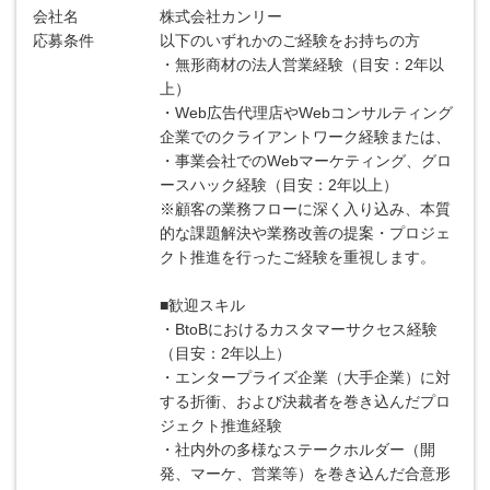
会社名
株式会社カンリー
応募条件
以下のいずれかのご経験をお持ちの方
・無形商材の法人営業経験（目安：2年以
上）
・Web広告代理店やWebコンサルティング
企業でのクライアントワーク経験または、
・事業会社でのWebマーケティング、グロ
ースハック経験（目安：2年以上）
※顧客の業務フローに深く入り込み、本質
的な課題解決や業務改善の提案・プロジェ
クト推進を行ったご経験を重視します。
■歓迎スキル
・BtoBにおけるカスタマーサクセス経験
（目安：2年以上）
・エンタープライズ企業（大手企業）に対
する折衝、および決裁者を巻き込んだプロ
ジェクト推進経験
・社内外の多様なステークホルダー（開
発、マーケ、営業等）を巻き込んだ合意形