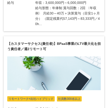
給与
年収：3,600,000円～6,000,000円
給与形態：年俸制 賞与回数：2回 〈年収
例〉 月給30～40万＋決算賞与（目安1ヶ月
分） （固定残業代57,143円～83,333円／4
0h...
【カスタマーサクセス(責任者)】BPaaS事業のLTV最大化を担
う責任者／週2リモート可
リモートワーク×出社ハイブリッド
社員数300名以上