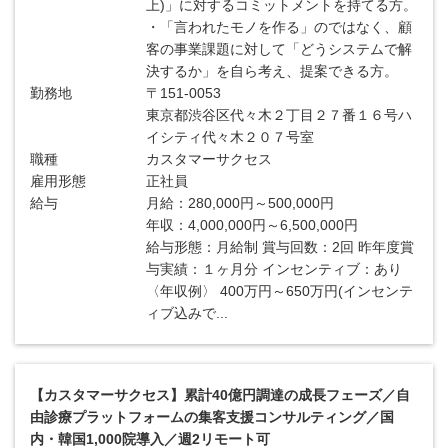
上)」に対するコミットメントを持てる方。
・「言われたモノを作る」のではなく、顧
客の事業課題に対して「どうシステムで解
決するか」を自ら考え、提案できる方。
勤務地
〒151-0053
東京都渋谷区代々木２丁目２７番１６号ハ
イシティ代々木２０７号室
職種
カスタマーサクセス
雇用形態
正社員
給与
月給：280,000円～500,000円
年収：4,000,000円～6,500,000円
給与形態：月給制 賞与回数：2回 昨年度賞
与実績：１ヶ月分 インセンティブ：あり
〈年収例〉 400万円～650万円(インセンテ
ィブ込みで...
【カスタマーサクセス】累計40億円調達の成長フェーズ／自
由診療プラットフォームの集客支援コンサルティング／国
内・韓国1,000院導入／週2リモート可