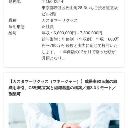
勤務地
〒150-0044
東京都渋谷区円山町28-3いちご渋谷道玄坂
ビル2階
職種
カスタマーサクセス
雇用形態
正社員
給与
年収：6,000,000円～7,800,000円
給与形態：年俸制 〈年収例〉 年収 600万
円〜780万円 経験と実力に応じて検討いた
します。 ・年俸額の12か月で割った額が
月額となり...
【カスタマーサクセス（マネージャー）】成長率92％超の組
織を牽引、CS戦略立案と組織基盤の構築／週2-3リモート／
副業可