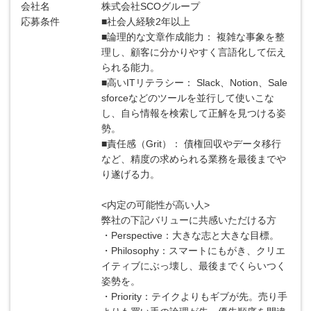
会社名
株式会社SCOグループ
応募条件
■社会人経験2年以上
■論理的な文章作成能力： 複雑な事象を整
理し、顧客に分かりやすく言語化して伝え
られる能力。
■高いITリテラシー： Slack、Notion、Sale
sforceなどのツールを並行して使いこな
し、自ら情報を検索して正解を見つける姿
勢。
■責任感（Grit）： 債権回収やデータ移行
など、精度の求められる業務を最後までや
り遂げる力。
<内定の可能性が高い人>
弊社の下記バリューに共感いただける方
・Perspective：大きな志と大きな目標。
・Philosophy：スマートにもがき、クリエ
イティブにぶっ壊し、最後までくらいつく
姿勢を。
・Priority：テイクよりもギブが先。売り手