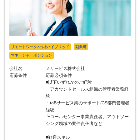
リモートワーク×出社ハイブリッド
副業可
マネージャーポジション
会社名
メリービズ株式会社
応募条件
応募必須条件
■以下いずれかのご経験
・アカウントセールス組織の管理者業務経
験
・toBサービス業のサポート/CS部門管理者
経験
┗コールセンター事業責任者、アウトソー
シング領域の案件責任者など
■歓迎スキル