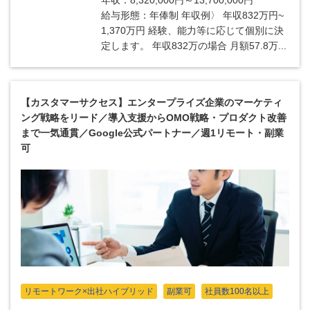
年収：8,320,000円～13,700,000円
給与形態：年俸制 年収例〉 年収832万円~
1,370万円 経験、能力等に応じて個別に決
定します。 年収832万の場合 月額57.8万...
【カスタマーサクセス】エンタープライズ企業のマーケティ
ング戦略をリード／導入支援からOMO戦略・プロダクト改善
まで一気通貫／Google公式パートナー／週1リモート・副業
可
リモートワーク×出社ハイブリッド
副業可
社員数100名以上