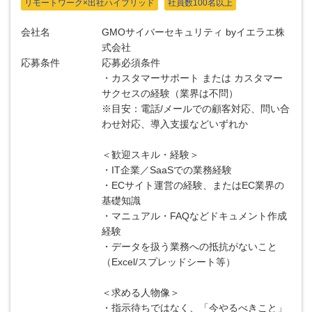
リモートワーク×出社ハイブリッド
社員数100名以上
会社名
GMOサイバーセキュリティ byイエラエ株
式会社
応募条件
応募必須条件
・カスタマーサポート または カスタマー
サクセスの経験（業界は不問）
※目安：電話/メールでの顧客対応、問い合
わせ対応、導入支援などいずれか
＜歓迎スキル・経験＞
・IT企業／SaaSでの業務経験
・ECサイト運営の経験、またはEC業界の
基礎知識
・マニュアル・FAQなどドキュメント作成
経験
・データを扱う業務への抵抗がないこと
（Excel/スプレッドシート等）
＜求める人物像＞
・指示待ちではなく、「今やるべきこと」