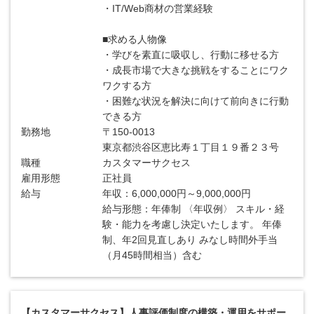
・IT/Web商材の営業経験
■求める人物像
・学びを素直に吸収し、行動に移せる方
・成長市場で大きな挑戦をすることにワク
ワクする方
・困難な状況を解決に向けて前向きに行動
できる方
勤務地
〒150-0013
東京都渋谷区恵比寿１丁目１９番２３号
職種
カスタマーサクセス
雇用形態
正社員
給与
年収：6,000,000円～9,000,000円
給与形態：年俸制 〈年収例〉 スキル・経
験・能力を考慮し決定いたします。 年俸
制、年2回見直しあり みなし時間外手当
（月45時間相当）含む
【カスタマーサクセス】人事評価制度の構築・運用をサポー