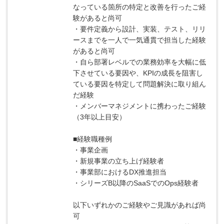
なっている箇所の特定と改善を行ったご経
験があると尚可
・要件定義から設計、実装、テスト、リリ
ースまでを一人で一気通貫で担当した経験
があると尚可
・自ら部署レベルでの業務効率を大幅に低
下させている要因や、KPIの成長を阻害し
ている要因を特定して問題解決に取り組ん
だ経験
・メンバーマネジメントに携わったご経験
（3年以上目安）
■経験職種例
・事業企画
・新規事業の立ち上げ経験者
・事業部におけるDX推進担当
・シリーズB以降のSaaSでのOps経験者
以下いずれかのご経験やご見識があれば尚
可