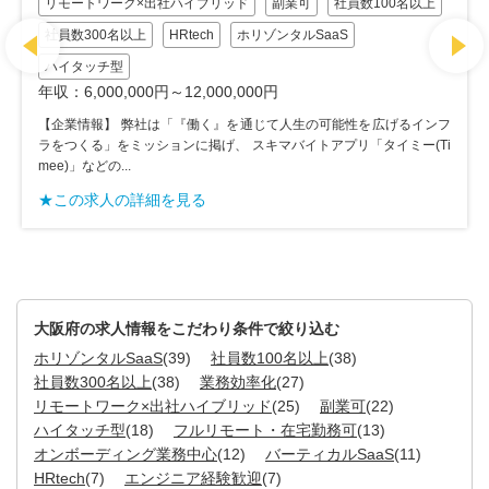
リモートワーク×出社ハイブリッド
副業可
社員数100名以上
社員数300名以上
HRtech
ホリゾンタルSaaS
ハイタッチ型
年収：6,000,000円～12,000,000円
【企業情報】 弊社は「『働く』を通じて人生の可能性を広げるインフ
ラをつくる」をミッションに掲げ、 スキマバイトアプリ「タイミー(Ti
mee)」などの...
★この求人の詳細を見る
大阪府の求人情報をこだわり条件で絞り込む
ホリゾンタルSaaS
(39)
社員数100名以上
(38)
社員数300名以上
(38)
業務効率化
(27)
リモートワーク×出社ハイブリッド
(25)
副業可
(22)
ハイタッチ型
(18)
フルリモート・在宅勤務可
(13)
オンボーディング業務中心
(12)
バーティカルSaaS
(11)
HRtech
(7)
エンジニア経験歓迎
(7)