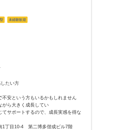
型
未経験歓迎
方
感したい方
で不安という方もいるかもしれません
ながら大きく成長してい
じてサポートするので、成長実感を得な
1丁目10-4 第二博多偕成ビル7階