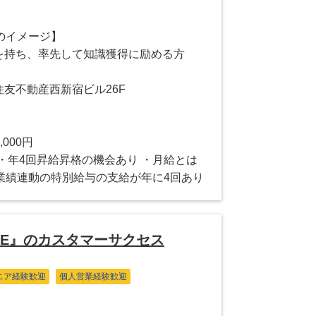
のイメージ】
味を持ち、率先して知識獲得に励める方
1住友不動産西新宿ビル26F
,000円
0万円 ・年4回昇給昇格の機会あり ・月給とは
業績連動の特別給与の支給が年に4回あり
IME』のカスタマーサクセス
ニア経験歓迎
個人営業経験歓迎