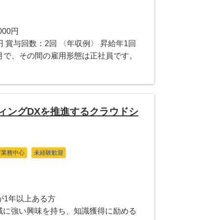
000円
円 賞与回数：2回 〈年収例〉 昇給年1回
ヶ月で、その間の雇用形態は正社員です。
ィングDXを推進するクラウドシ
グ業務中心
未経験歓迎
が1年以上ある方
領域に強い興味を持ち、知識獲得に励める