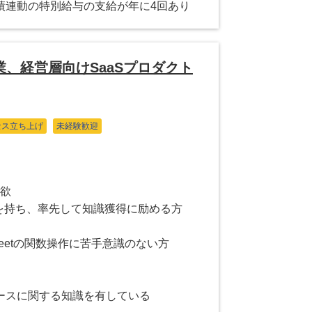
績連動の特別給与の支給が年に4回あり
、経営層向けSaaSプロダクト
セス立ち上げ
未経験歓迎
意欲
味を持ち、率先して知識獲得に励める方
eadsheetの関数操作に苦手意識のない方
ースに関する知識を有している