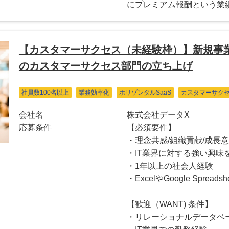
にプレミアム報酬という業
【カスタマーサクセス（未経験枠）】新規事業
のカスタマーサクセス部門の立ち上げ
社員数100名以上
業務効率化
ホリゾンタルSaaS
カスタマーサク
会社名
株式会社データX
応募条件
【必須要件】
・理念共感/組織貢献/成長
・IT業界に対する強い興
・1年以上の社会人経験
・ExcelやGoogle Spr
【歓迎（WANT) 条件】
・リレーショナルデータベ