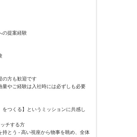
への提案経験
験
迎の方も歓迎です
熱量やご経験は入社時には必ずしも必要
」をつくる】というミッションに共感し
マッチする方
持とう - 高い視座から物事を眺め、全体