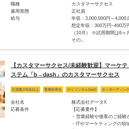
職種
カスタマーサクセス
雇用形態
正社員
給与
年収：3,000,000円～4,000,
想定年収：300万円~400万
（10月） ※試用期間は6
その...
【カスタマーサクセス/未経験歓迎】マーケテ
ステム「b→dash」のカスタマーサクセス
社員数100名以上
業務効率化
ホリゾンタルSaaS
オンボーディン
会社名
株式会社データX
応募条件
【応募要件】
・営業経験や接客のご経験
・ITやマーケティングの