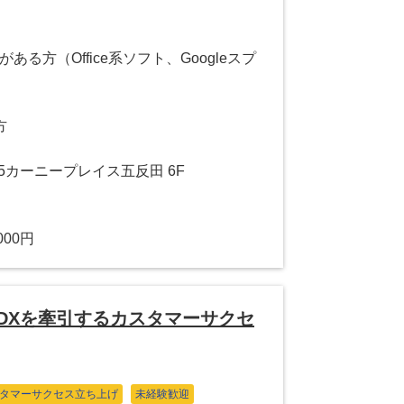
る方（Office系ソフト、Googleスプ
方
15カーニープレイス五反田 6F
000円
DXを牽引するカスタマーサクセ
タマーサクセス立ち上げ
未経験歓迎