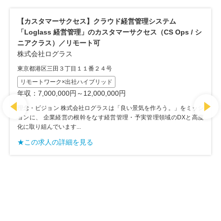
【カスタマーサクセス(エンタープライズ)】スキマバイト
 / シ
プリ「タイミー(Timee)」のカスタマーサクセス(エンタ
ライズ)
株式会社タイミー
東京都港区東新橋1丁目5-2汐留シティセンター35階
リモートワーク×出社ハイブリッド
副業可
社員数100名以上
社員数300名以上
HRtech
ホリゾンタルSaaS
をミッシ
ハイタッチ型
Xと高度
年収：6,000,000円～12,000,000円
【企業情報】 弊社は「『働く』を通じて人生の可能性を広げるイ
ラをつくる」をミッションに掲げ、 スキマバイトアプリ「タイミー(
mee)」などの...
★この求人の詳細を見る