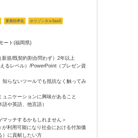
業務効率化
ホリゾンタルSaaS
モート(福岡県)
（新規/既契約割合問わず）2年以上
えるレベル）/PowerPoint（プレゼン資
、知らないツールでも抵抗なく触ってみ
ミュニケーションに興味があること
本語や英語、他言語）
がマッチするかもしれません＞
人々が利用可能になり社会における付加価
る）に貢献したい方