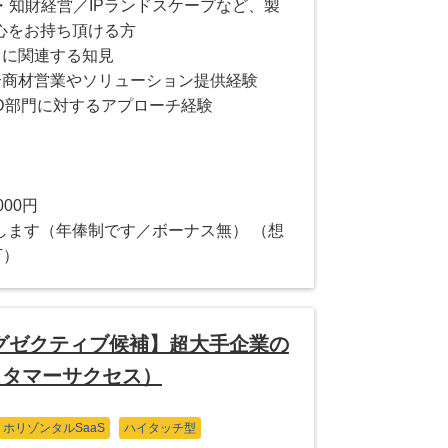
・知財経営／IPランドスケープなど、製
心をお持ち頂ける方
スに関連する知見
合商材営業やソリューション提供経験
D部門に対するアプローチ経験
000円
します（年俸制です／ボーナス無） （想
万）
グゼクティブ候補】超大手企業の
カスタマーサクセス）
ホリゾンタルSaaS
ハイタッチ型