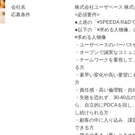
会社名
株式会社ユーザベース 株式
応募条件
<必須要件>
●上述の「◉SPEEDA R
●以下の「◉求める人物像」
◉求める人物像
・ユーザベースのパーパス
・オープンで誠実なコミュ
・チームワークを重視して
る方
・素早い変化や高い要望に
方
・責任感・高い倫理観・自
・失敗を恐れず、30-40
ら、自立的にPDCAを回
し続けられる方
・顧客の中に入り込み、課
できる方