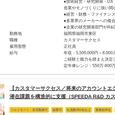
●技術経営・研究開発・DX
造業やモノづくりに強い関
●経営・財務・ファイナン
●多業界のメーカーへの複
●企業の研究開発部門やR&
勤務地
福岡県福岡市東区
職種
カスタマーサクセス
雇用形態
正社員
給与
年収：5,500,000円～8,000,
ご経験と能力を踏まえ決定
定年俸レンジ：550万-800
【カスタマーサクセス／将来のアカウントエ
潜在課題を構造的に支援（SPEEDA R&D 
フルリモート・在宅勤務可
副業可
社員数300名以上
業務効率化