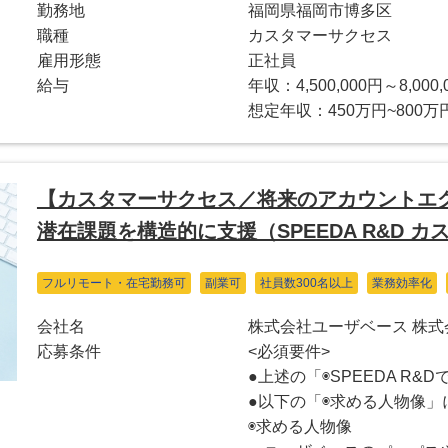
勤務地
福岡県福岡市博多区
職種
カスタマーサクセス
雇用形態
正社員
給与
年収：4,500,000円～8,000,
想定年収：450万円~800万
【カスタマーサクセス／将来のアカウントエ
潜在課題を構造的に支援（SPEEDA R&D 
フルリモート・在宅勤務可
副業可
社員数300名以上
業務効率化
会社名
株式会社ユーザベース 株式
応募条件
<必須要件>
●上述の「◉SPEEDA R
●以下の「◉求める人物像」
◉求める人物像