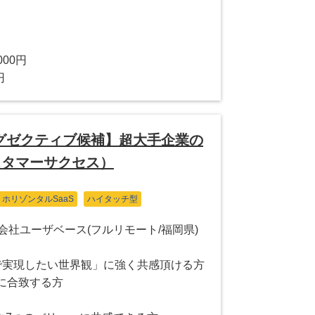
000円
円
グゼクティブ候補】超大手企業の
カスタマーサクセス）
ホリゾンタルSaaS
ハイタッチ型
会社ユーザベース(フルリモート/福岡県)
&Dで実現したい世界観」に強く共感頂ける方
に合致する方