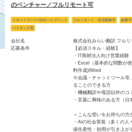
のベンチャー／フルリモート可
リモートワーク×出社ハイブリッド
フルリモート・在宅勤務可
副業可
ハイタッチ型
会社名
株式会社みらい翻訳 フルリ
応募条件
【必須スキル・経験】
・IT商材法人向け営業経験
・Excel（基本的な関数が使
料作成)/Word
※会議・チャットツール等
ることのできる方
・機械翻訳や母語以外のコ
・言葉に興味のある方（日
＜こんな想いをお持ちの方
・AIの社会実装（多くの
値生産性・効用が引き上が