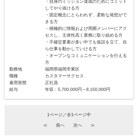
・自身のミッション達成のためにコミット
してやり抜ける方
・固定概念にとらわれず、柔軟な発想がで
きる方
・積極的に情報および周囲メンバーにアク
セスし、主体性高く業務に取り組める方
・不確定要素が多い中でも仮説を立て、自
ら仕事を動かしていける方
・オープンなコミュニケーションを行える
方
勤務地
福岡県福岡市東区
職種
カスタマーサクセス
雇用形態
正社員
給与
年収：5,700,000円～8,150,000円
1ページ／全1ページ中
≪
前へ
次へ
≫