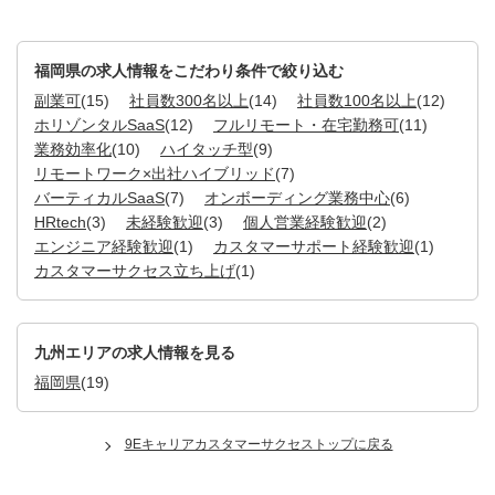
福岡県の求人情報をこだわり条件で絞り込む
副業可
(15)
社員数300名以上
(14)
社員数100名以上
(12)
ホリゾンタルSaaS
(12)
フルリモート・在宅勤務可
(11)
業務効率化
(10)
ハイタッチ型
(9)
リモートワーク×出社ハイブリッド
(7)
バーティカルSaaS
(7)
オンボーディング業務中心
(6)
HRtech
(3)
未経験歓迎
(3)
個人営業経験歓迎
(2)
エンジニア経験歓迎
(1)
カスタマーサポート経験歓迎
(1)
カスタマーサクセス立ち上げ
(1)
九州エリアの求人情報を見る
福岡県
(19)
9Eキャリアカスタマーサクセストップに戻る