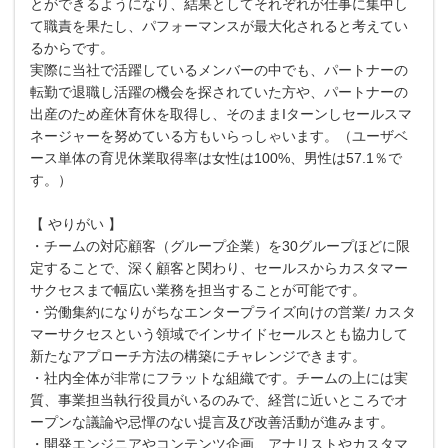
とができるようになり、結果としてそれぞれが仕事に集中し
て職責を果たし、パフォーマンスが最大化されると考えてい
るからです。
実際に当社で活躍しているメンバーの中でも、パートナーの
転勤で退職し活躍の機会を探されていた方や、パートナーの
出産のため産休育休を取得し、そのままIターンしセールスマ
ネージャーを努めている方もいらっしゃいます。（ユーザベ
ース単体の育児休業取得率は女性は100%、男性は57.1％で
す。）
【 やりがい 】
・チームの対応顧客（グループ企業）を30グループほどに限
定することで、深く顧客と関わり、セールスからカスタマー
サクセスまで幅広い業務を担当することが可能です。
・労働集約になりがちなエンタープライズ向けの営業/ カスタ
マーサクセスという領域でインサイドセールスとも協力して
新たなアプローチ方法の構築にチャレンジできます。
・社内全体が非常にフラットな組織です。チームの上には実
質、事業担当執行役員がいるのみで、経営に近いところでオ
ープンな議論や忌憚のない提言及び改善活動が進みます。
・開発エンジニアやコンテンツ企画、アナリストやカスタマ