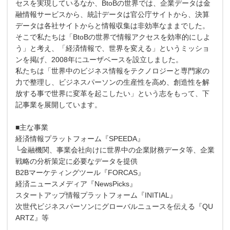
セスを実現しているなか、BtoBの世界では、企業データは金
融情報サービスから、統計データは官公庁サイトから、決算
データは各社サイトからと情報収集は非効率なままでした。
そこで私たちは「BtoBの世界で情報アクセスを効率的にしよ
う」と考え、「経済情報で、世界を変える」というミッショ
ンを掲げ、2008年にユーザベースを設立しました。
私たちは「世界中のビジネス情報をテクノロジーと専門家の
力で整理し、ビジネスパーソンの生産性を高め、創造性を解
放する事で世界に変革を起こしたい」という志をもって、下
記事業を展開しています。
■主な事業
経済情報プラットフォーム『SPEEDA』
└金融機関、事業会社向けに世界中の企業財務データ等、企業
戦略の分析策定に必要なデータを提供
B2Bマーケティングツール『FORCAS』
経済ニュースメディア『NewsPicks』
スタートアップ情報プラットフォーム『INITIAL』
次世代ビジネスパーソンにグローバルニュースを伝える『QU
ARTZ』等