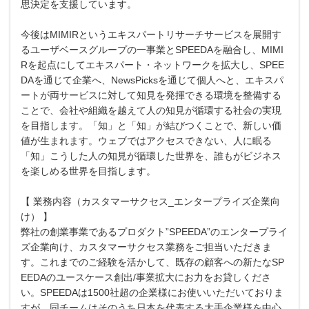
思決定を支援しています。
今後はMIMIRというエキスパートリサーチサービスを展開す
るユーザベースグループの一事業とSPEEDAを融合し、MIMI
Rを起点にしてエキスパート・ネットワークを拡大し、SPEE
DAを通じて企業へ、NewsPicksを通じて個人へと、エキスパ
ートが両サービスに対して知見を発揮できる環境を整備する
ことで、会社や組織を越えて人の知見が循環する社会の実現
を目指します。「知」と「知」が結びつくことで、新しい価
値が生まれます。ウェブではアクセスできない、人に眠る
「知」こうした人の知見が循環した世界を、誰もがビジネス
を楽しめる世界を目指します。
【 業務内容（カスタマーサクセス_エンタープライズ企業向
け） 】
弊社の創業事業であるプロダクト”SPEEDA”のエンタープライ
ズ企業向け、カスタマーサクセス業務をご担当いただきま
す。これまでのご経験を活かして、既存の顧客への新たなSP
EEDAのユースケース創出/事業拡大にお力をお貸しくださ
い。SPEEDAは1500社超の企業様にお使いいただいておりま
すが、同チームはそのうち日本を代表する大手企業様を中心