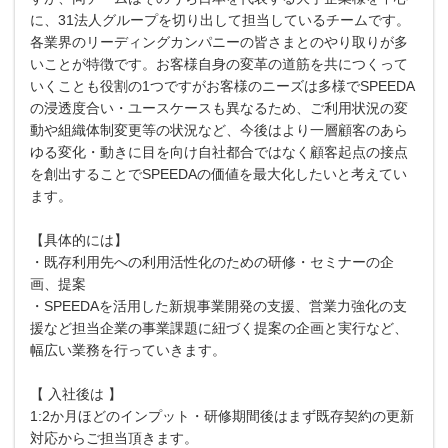
に、31法人グループを切り出して担当しているチームです。
各業界のリーディングカンパニーの皆さまとのやり取りが多
いことが特徴です。お客様自身の変革の道筋を共につくって
いくことも役割の1つですがお客様のニーズは多様でSPEEDA
の浸透度合い・ユースケースも異なるため、ご利用状況の変
動や組織体制変更等の状況など、今後はより一層顧客のあら
ゆる変化・動きに目を向け自社都合ではなく顧客起点の接点
を創出することでSPEEDAの価値を最大化したいと考えてい
ます。
【具体的には】
・既存利用先への利用活性化のための研修・セミナーの企
画、提案
・SPEEDAを活用した新規事業開発の支援、営業力強化の支
援など担当企業の事業課題に紐づく提案の企画と実行など、
幅広い業務を行っていきます。
【 入社後は 】
1:2か月ほどのインプット・研修期間後はまず既存契約の更新
対応からご担当頂きます。