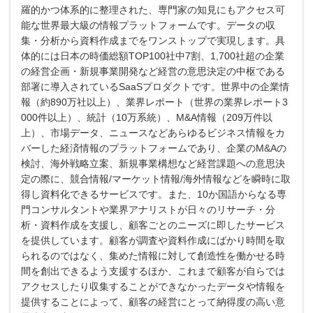
羅的かつ体系的に整理された、専門家の知見にもアクセス可
能な世界最大級の情報プラットフォームです。データの収
集・分析から資料作成までをワンストップで実現します。具
体的には日本の時価総額TOP100社中7割、1,700社超の企業
の経営企画・新規事業開発など経営の意思決定の中枢である
部署に導入されているSaaSプロダクトです。世界中の企業情
報（約890万社以上）、業界レポート（世界の業界レポート3
000件以上）、統計（10万系統）、M&A情報（209万件以
上）、市場データ、ニュースなどあらゆるビジネス情報をカ
バーした経済情報のプラットフォームであり、企業のM&Aの
検討、海外戦略立案、新規事業構想など経営課題への意思決
定の際に、競合情報/マーケット情報/海外情報などを瞬時に取
得し資料化できるサービスです。また、10か国語からなる専
門コンサルタントや業界アナリストが日々のリサーチ・分
析・資料作成を支援し、顧客ごとのニーズに即したサービス
を提供しています。顧客が調査や資料作成にばかり時間を取
られるのではなく、集めた情報に対して創造性を働かせる時
間を創出できるよう支援するほか、これまで顧客が自らでは
アクセスしたり収集することができなかったデータや情報を
提供することによって、顧客の経営にとって納得度の高い意