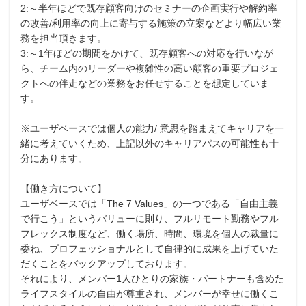
2:～半年ほどで既存顧客向けのセミナーの企画実行や解約率
の改善/利用率の向上に寄与する施策の立案などより幅広い業
務を担当頂きます。
3:～1年ほどの期間をかけて、既存顧客への対応を行いなが
ら、チーム内のリーダーや複雑性の高い顧客の重要プロジェ
クトへの伴走などの業務をお任せすることを想定していま
す。
※ユーザベースでは個人の能力/ 意思を踏まえてキャリアを一
緒に考えていくため、上記以外のキャリアパスの可能性も十
分にあります。
【働き方について】
ユーザベースでは「The 7 Values」の一つである「自由主義
で行こう」というバリューに則り、フルリモート勤務やフル
フレックス制度など、働く場所、時間、環境を個人の裁量に
委ね、プロフェッショナルとして自律的に成果を上げていた
だくことをバックアップしております。
それにより、メンバー1人ひとりの家族・パートナーも含めた
ライフスタイルの自由が尊重され、メンバーが幸せに働くこ