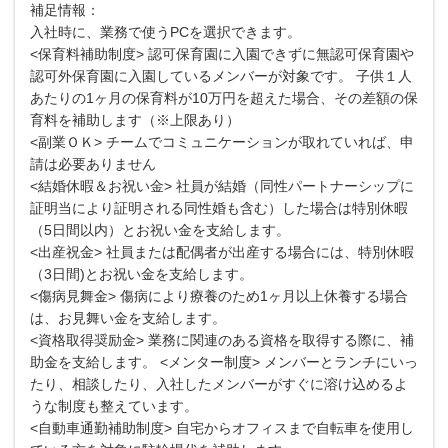
補足情報：
入社時に、業務で使うPCを選択できます。
<保育料補助制度> 認可保育園に入園できずに無認可保育園や
認可外保育園に入園しているメンバーが対象です。 子供１人
あたりの1ヶ月の保育料が10万円を超えた場合、その差額の保
育料を補助します（※上限あり）
<副業ＯＫ> チームでコミュニケーションが取れていれば、申
請は必要ありません
<結婚休暇＆お祝い金> 社員が結婚（同性パートナーシップに
証明当により証明される同性婚も含む）した場合は特別休暇
（5日間以内）とお祝い金を支給します。
<出産祝金> 社員または配偶者が出産する場合には、特別休暇
（3日間)とお祝い金を支給します。
<傷病見舞金> 傷病により療養のため1ヶ月以上休養する場合
は、お見舞い金を支給します。
<資格取得奨励金> 業務に関連のある資格を取得する際に、補
助金を支給します。 <メンター制度> メンバーとランチにいっ
たり、相談したり、入社したメンバーがすぐに溶け込めるよ
うな制度も整えています。
<自動車通勤補助制度> 自宅からオフィスまで自転車を使用し