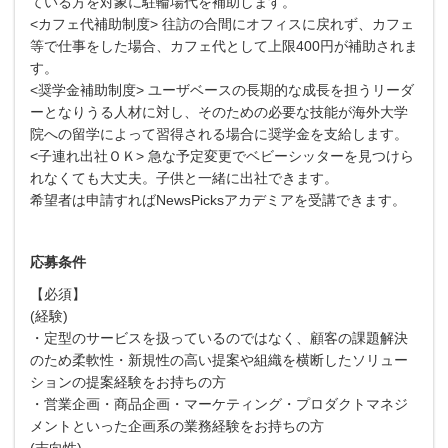
ている方を対象に駐輪場代を補助します。
<カフェ代補助制度> 往訪の合間にオフィスに戻れず、カフェ
等で仕事をした場合、カフェ代として上限400円が補助されま
す。
<奨学金補助制度> ユーザベースの長期的な成長を担うリーダ
ーとなりうる人材に対し、そのための必要な技能が海外大学
院への留学によって習得される場合に奨学金を支給します。
<子連れ出社ＯＫ> 急な予定変更でベビーシッターを見つけら
れなくても大丈夫。子供と一緒に出社できます。
希望者は申請すればNewsPicksアカデミアを受講できます。
応募条件
【必須】
(経験)
・定型のサービスを扱っているのではなく、顧客の課題解決
のため柔軟性・新規性の高い提案や組織を横断したソリュー
ションの提案経験をお持ちの方
・営業企画・商品企画・マーケティング・プロダクトマネジ
メントといった企画系の業務経験をお持ちの方
(志向性)