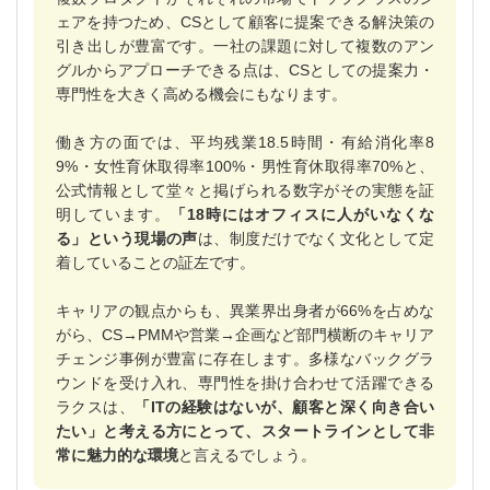
ェアを持つため、CSとして顧客に提案できる解決策の
引き出しが豊富です。一社の課題に対して複数のアン
グルからアプローチできる点は、CSとしての提案力・
専門性を大きく高める機会にもなります。
働き方の面では、平均残業18.5時間・有給消化率8
9%・女性育休取得率100%・男性育休取得率70%と、
公式情報として堂々と掲げられる数字がその実態を証
明しています。
「18時にはオフィスに人がいなくな
る」という現場の声
は、制度だけでなく文化として定
着していることの証左です。
キャリアの観点からも、異業界出身者が66%を占めな
がら、CS→PMMや営業→企画など部門横断のキャリア
チェンジ事例が豊富に存在します。多様なバックグラ
ウンドを受け入れ、専門性を掛け合わせて活躍できる
ラクスは、
「ITの経験はないが、顧客と深く向き合い
たい」と考える方にとって、スタートラインとして非
常に魅力的な環境
と言えるでしょう。