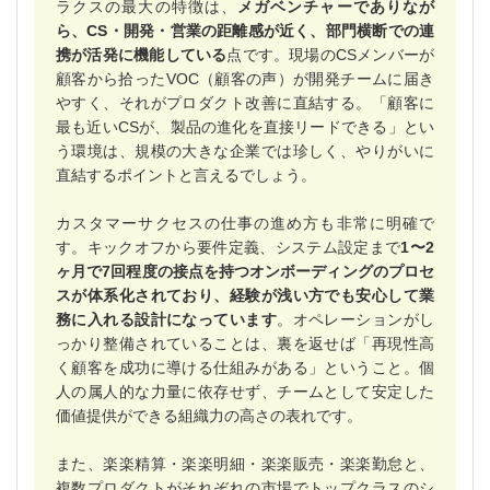
ラクスの最大の特徴は、
メガベンチャーでありなが
ら、CS・開発・営業の距離感が近く、部門横断での連
携が活発に機能している
点です。現場のCSメンバーが
顧客から拾ったVOC（顧客の声）が開発チームに届き
やすく、それがプロダクト改善に直結する。「顧客に
最も近いCSが、製品の進化を直接リードできる」とい
う環境は、規模の大きな企業では珍しく、やりがいに
直結するポイントと言えるでしょう。
カスタマーサクセスの仕事の進め方も非常に明確で
す。キックオフから要件定義、システム設定まで
1〜2
ヶ月で7回程度の接点を持つオンボーディングのプロセ
スが体系化されており、経験が浅い方でも安心して業
務に入れる設計になっています
。オペレーションがし
っかり整備されていることは、裏を返せば「再現性高
く顧客を成功に導ける仕組みがある」ということ。個
人の属人的な力量に依存せず、チームとして安定した
価値提供ができる組織力の高さの表れです。
また、楽楽精算・楽楽明細・楽楽販売・楽楽勤怠と、
複数プロダクトがそれぞれの市場でトップクラスのシ