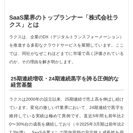
SaaS業界のトップランナー「株式会社ラ
クス」とは
ラクスは、企業のDX（デジタルトランスフォーメーション）
を推進する多彩なクラウドサービスを展開しています。ここ
では、同社がなぜこれほどまでに市場で高く評価されている
のか、その理由を解き明かします。
25期連続増収・24期連続黒字を誇る圧倒的な
経営基盤
ラクスは2000年の設立以来、25期連続で売上高を伸ばし続け
ています。変化の激しいIT業界において、24期連続で黒字を
維持している実績は極めて異例です。直近5年間も前年比2
0〜30%台の成長を継続しており（※2025年3月期は前年比2
7.3%増）、SaaS企業として国内屈指の安定性と成長性を両