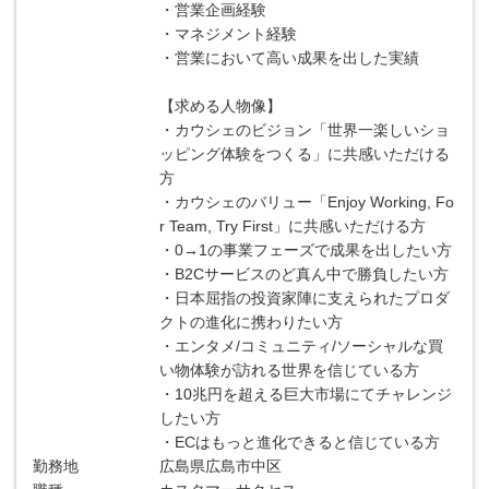
・営業企画経験
・マネジメント経験
・営業において高い成果を出した実績
【求める人物像】
・カウシェのビジョン「世界一楽しいショ
ッピング体験をつくる」に共感いただける
方
・カウシェのバリュー「Enjoy Working, Fo
r Team, Try First」に共感いただける方
・0→1の事業フェーズで成果を出したい方
・B2Cサービスのど真ん中で勝負したい方
・日本屈指の投資家陣に支えられたプロダ
クトの進化に携わりたい方
・エンタメ/コミュニティ/ソーシャルな買
い物体験が訪れる世界を信じている方
・10兆円を超える巨大市場にてチャレンジ
したい方
・ECはもっと進化できると信じている方
勤務地
広島県広島市中区