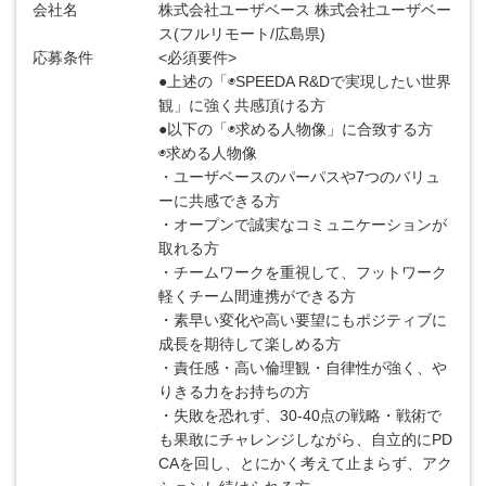
会社名
株式会社ユーザベース 株式会社ユーザベー
ス(フルリモート/広島県)
応募条件
<必須要件>
●上述の「◉SPEEDA R&Dで実現したい世界
観」に強く共感頂ける方
●以下の「◉求める人物像」に合致する方
◉求める人物像
・ユーザベースのパーパスや7つのバリュ
ーに共感できる方
・オープンで誠実なコミュニケーションが
取れる方
・チームワークを重視して、フットワーク
軽くチーム間連携ができる方
・素早い変化や高い要望にもポジティブに
成長を期待して楽しめる方
・責任感・高い倫理観・自律性が強く、や
りきる力をお持ちの方
・失敗を恐れず、30-40点の戦略・戦術で
も果敢にチャレンジしながら、自立的にPD
CAを回し、とにかく考えて止まらず、アク