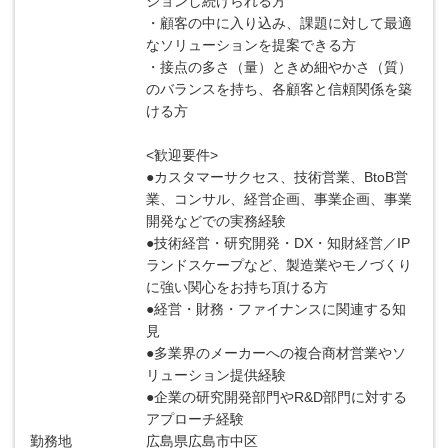
ションし続けられる方
・顧客の中に入り込み、課題に対して最適
なソリューションを提案できる方
・接点の多さ（量）ときめ細やかさ（質）
のバランスを持ち、各顧客と信頼関係を築
ける方
<歓迎要件>
●カスタマーサクセス、技術営業、BtoB営
業、コンサル、経営企画、事業企画、事業
開発などでの実務経験
●技術経営・研究開発・DX・知財経営／IP
ランドスケープなど、製造業やモノづくり
に強い関心をお持ち頂ける方
●経営・財務・ファイナンスに関連する知
見
●多業界のメーカーへの複合商材営業やソ
リューション提供経験
●企業の研究開発部門やR&D部門に対する
アプローチ経験
勤務地
広島県広島市中区