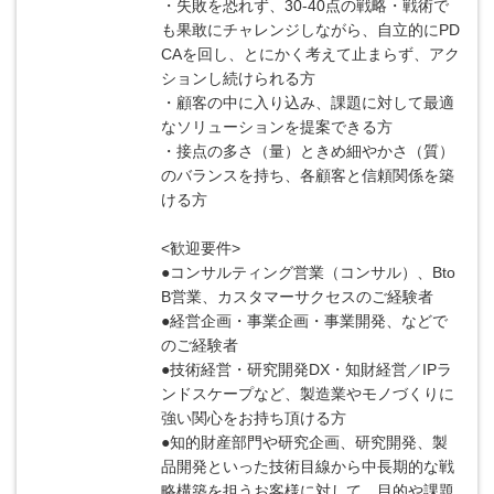
・失敗を恐れず、30-40点の戦略・戦術で
も果敢にチャレンジしながら、自立的にPD
CAを回し、とにかく考えて止まらず、アク
ションし続けられる方
・顧客の中に入り込み、課題に対して最適
なソリューションを提案できる方
・接点の多さ（量）ときめ細やかさ（質）
のバランスを持ち、各顧客と信頼関係を築
ける方
<歓迎要件>
●コンサルティング営業（コンサル）、Bto
B営業、カスタマーサクセスのご経験者
●経営企画・事業企画・事業開発、などで
のご経験者
●技術経営・研究開発DX・知財経営／IPラ
ンドスケープなど、製造業やモノづくりに
強い関心をお持ち頂ける方
●知的財産部門や研究企画、研究開発、製
品開発といった技術目線から中長期的な戦
略構築を担うお客様に対して、目的や課題