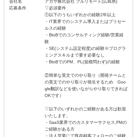
会社名
アガサ株式会社 フルリモート(広島県)
応募条件
▽必須要件
①以下のうちいずれかの経験2年以上
・IT業界でのシステム導入またはプリセー
ルスの経験
・BtoBでのコンサルティング経験/営業経
験
・SE(システム設定程度)の経験※プログラ
ミングスキルまで要す必要なし
・BtoBでのPM、PL(規模問わず)の経験
②簡単な英文でのやり取り（開発チームと
の英文でのやり取りが発生するため Goo
gle翻訳などを使いながらやり取りできれば
OKです）
▽以下のいずれかのご経験がある方は歓迎
いたします。
・SaaS業界でのカスタマーサクセス,PMの
ご経験がある方
・法人営業にて既存顧客フォローのご経験