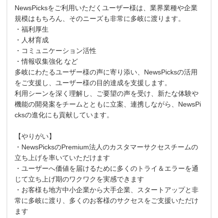
NewsPicksをご利用いただくユーザー様は、業界業種や企業
規模はもちろん、そのニーズも非常に多岐に渡ります。
・福利厚生
・人材育成
・コミュニケーション活性
・情報収集強化 など
多岐にわたるユーザー様の声に寄り添い、NewsPicksの活用
をご支援し、ユーザー様の目的達成を支援します。
利用シーンを深く理解し、ご要望の声を受け、新たな体験や
機能の開発案をチームとともに立案、連携しながら、NewsPi
cksの進化にも貢献しています。
【やりがい】
・NewsPicksのPremium法人のカスタマーサクセスチームの
立ち上げを率いていただけます
・ユーザーへ価値を届けるために多くのトライ＆エラーを通
じて立ち上げ期のワクワクを実感できます
・お客様も地方中小企業から大手企業、スタートアップと非
常に多岐に渡り、多くのお客様のサクセスをご支援いただけ
ます