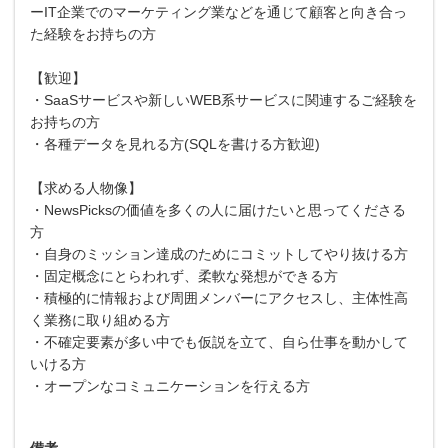
ーIT企業でのマーケティング業などを通じて顧客と向き合っ
た経験をお持ちの方
【歓迎】
・SaaSサービスや新しいWEB系サービスに関連するご経験を
お持ちの方
・各種データを見れる方(SQLを書ける方歓迎)
【求める人物像】
・NewsPicksの価値を多くの人に届けたいと思ってくださる
方
・自身のミッション達成のためにコミットしてやり抜ける方
・固定概念にとらわれず、柔軟な発想ができる方
・積極的に情報および周囲メンバーにアクセスし、主体性高
く業務に取り組める方
・不確定要素が多い中でも仮説を立て、自ら仕事を動かして
いける方
・オープンなコミュニケーションを行える方
備考