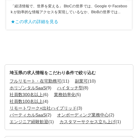
「経済情報で、世界を変える」 BtoCの世界では、Google や Faceboo
k が効率的な情報アクセスを実現しているなか、BtoBの世界では...
★この求人の詳細を見る
埼玉県の求人情報をこだわり条件で絞り込む
フルリモート・在宅勤務可
(11)
副業可
(10)
ホリゾンタルSaaS
(9)
ハイタッチ型
(8)
社員数300名以上
(6)
業務効率化
(5)
社員数100名以上
(4)
リモートワーク×出社ハイブリッド
(3)
バーティカルSaaS
(2)
オンボーディング業務中心
(2)
エンジニア経験歓迎
(1)
カスタマーサクセス立ち上げ
(1)