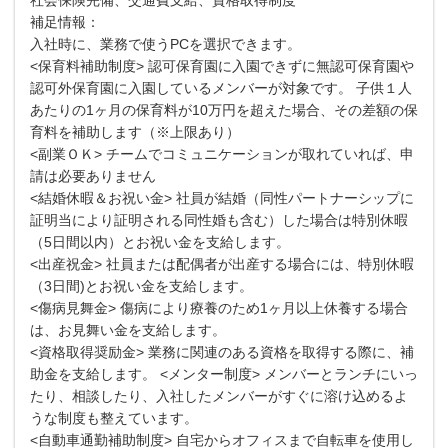
補足情報：
入社時に、業務で使うPCを選択できます。
<保育料補助制度> 認可保育園に入園できずに無認可保育園や
認可外保育園に入園しているメンバーが対象です。 子供１人
あたりの1ヶ月の保育料が10万円を超えた場合、その差額の保
育料を補助します（※上限あり）
<副業ＯＫ> チームでコミュニケーションが取れていれば、申
請は必要ありません
<結婚休暇＆お祝い金> 社員が結婚（同性パートナーシップに
証明当により証明される同性婚も含む）した場合は特別休暇
（5日間以内）とお祝い金を支給します。
<出産祝金> 社員または配偶者が出産する場合には、特別休暇
（3日間)とお祝い金を支給します。
<傷病見舞金> 傷病により療養のため1ヶ月以上休養する場合
は、お見舞い金を支給します。
<資格取得奨励金> 業務に関連のある資格を取得する際に、補
助金を支給します。 <メンター制度> メンバーとランチにいっ
たり、相談したり、入社したメンバーがすぐに溶け込めるよ
うな制度も整えています。
<自動車通勤補助制度> 自宅からオフィスまで自転車を使用し