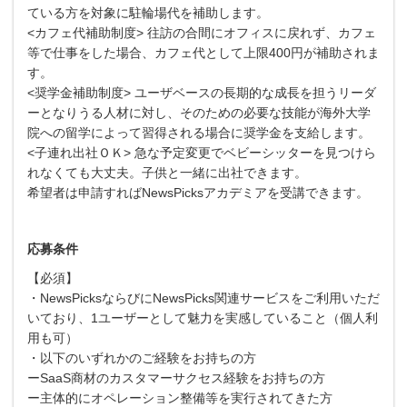
ている方を対象に駐輪場代を補助します。
<カフェ代補助制度> 往訪の合間にオフィスに戻れず、カフェ
等で仕事をした場合、カフェ代として上限400円が補助されま
す。
<奨学金補助制度> ユーザベースの長期的な成長を担うリーダ
ーとなりうる人材に対し、そのための必要な技能が海外大学
院への留学によって習得される場合に奨学金を支給します。
<子連れ出社ＯＫ> 急な予定変更でベビーシッターを見つけら
れなくても大丈夫。子供と一緒に出社できます。
希望者は申請すればNewsPicksアカデミアを受講できます。
応募条件
【必須】
・NewsPicksならびにNewsPicks関連サービスをご利用いただ
いており、1ユーザーとして魅力を実感していること（個人利
用も可）
・以下のいずれかのご経験をお持ちの方
ーSaaS商材のカスタマーサクセス経験をお持ちの方
ー主体的にオペレーション整備等を実行されてきた方