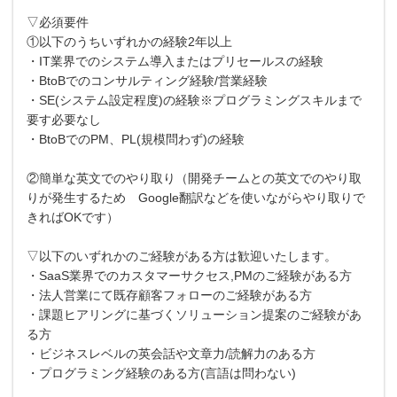
▽必須要件
①以下のうちいずれかの経験2年以上
・IT業界でのシステム導入またはプリセールスの経験
・BtoBでのコンサルティング経験/営業経験
・SE(システム設定程度)の経験※プログラミングスキルまで
要す必要なし
・BtoBでのPM、PL(規模問わず)の経験
②簡単な英文でのやり取り（開発チームとの英文でのやり取
りが発生するため Google翻訳などを使いながらやり取りで
きればOKです）
▽以下のいずれかのご経験がある方は歓迎いたします。
・SaaS業界でのカスタマーサクセス,PMのご経験がある方
・法人営業にて既存顧客フォローのご経験がある方
・課題ヒアリングに基づくソリューション提案のご経験があ
る方
・ビジネスレベルの英会話や文章力/読解力のある方
・プログラミング経験のある方(言語は問わない)