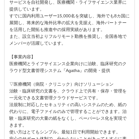
サービスを自社開発し、医療機関・ライフサイエンス業界に
提供しています。
すでに国内利用ユーザー15,000名を突破し、海外でも8カ国に
展開し、将来的な海外比率の拡大を見据え、海外パートナー
を活用した開拓も推進中の採用実績があります。
また、設立当初よりフルリモート勤務を推奨し、全国各地で
メンバーが活躍しています。
【事業内容】
医療機関とライフサイエンス企業向けに治験、臨床研究のク
ラウド型文書管理システム『Agatha』の開発・提供
▽医療機関（病院・クリニック）向けソリューション
治験・臨床研究の文書を、クラウド上で共有・保存・管理を
一元化できる文書管理クラウドサービスです。
法規制に対応したセキュリティの高いシステムのため、紙の
代わりに、電子ファイルのみで管理することができます。治
験・臨床研究の大量の紙をなくし、ペーパーレス化を実現で
きます。
使い方はとてもシンプル。最短1日で利用開始できます。
安心のサポート体制で、分からないことがあってもすぐに素