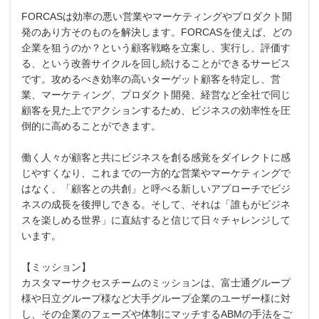
FORCASは効率の悪い営業やマーケティングやプロダクト開
発のあり方そのものを解決します。FORCASを使えば、どの
企業を狙うのか？という顧客戦略を立案し、実行し、評価す
る、という改善サイクルを回し続けることができるサービス
です。攻めるべき効率の高いターゲット顧客を特定し、営
業、マーケティング、プロダクト開発、経営など全社で同じ
顧客を見た上でアクションするため、ビジネスの効率性を圧
倒的に高めることができます。
働く人々が顧客と共にビジネスを創る感覚をダイレクトに感
じやすくなり、これまでの一方的な営業やマーケティングで
はなく、「顧客との共創」と呼べる新しいアプローチでビジ
ネスの成長を後押しできる。そして、それは「誰もがビジネ
スを楽しめる世界」に直結すると信じて日々チャレンジして
います。
【ミッション】
カスタマーサクセスチームのミッションは、富士通グループ
様や日立グループ様など大手グループ企業のユーザー様に対
し、その企業のフェーズや体制にマッチするABMの手法をご