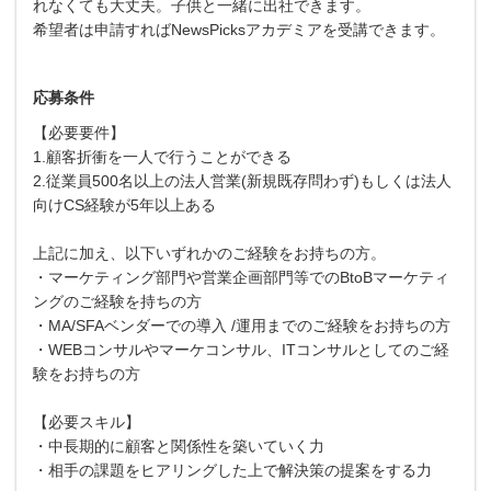
れなくても大丈夫。子供と一緒に出社できます。
希望者は申請すればNewsPicksアカデミアを受講できます。
応募条件
【必要要件】
1.顧客折衝を一人で行うことができる
2.従業員500名以上の法人営業(新規既存問わず)もしくは法人
向けCS経験が5年以上ある
上記に加え、以下いずれかのご経験をお持ちの方。
・マーケティング部門や営業企画部門等でのBtoBマーケティ
ングのご経験を持ちの方
・MA/SFAベンダーでの導入 /運用までのご経験をお持ちの方
・WEBコンサルやマーケコンサル、ITコンサルとしてのご経
験をお持ちの方
【必要スキル】
・中長期的に顧客と関係性を築いていく力
・相手の課題をヒアリングした上で解決策の提案をする力