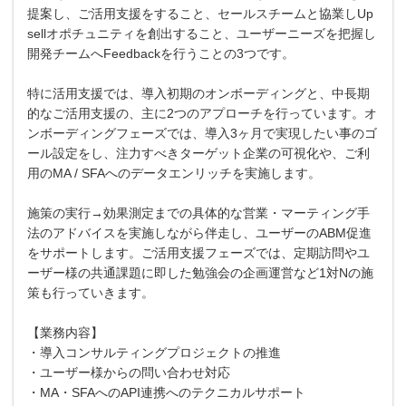
提案し、ご活用支援をすること、セールスチームと協業しUp
sellオポチュニティを創出すること、ユーザーニーズを把握し
開発チームへFeedbackを行うことの3つです。
特に活用支援では、導入初期のオンボーディングと、中長期
的なご活用支援の、主に2つのアプローチを行っています。オ
ンボーディングフェーズでは、導入3ヶ月で実現したい事のゴ
ール設定をし、注力すべきターゲット企業の可視化や、ご利
用のMA / SFAへのデータエンリッチを実施します。
施策の実行→効果測定までの具体的な営業・マーティング手
法のアドバイスを実施しながら伴走し、ユーザーのABM促進
をサポートします。ご活用支援フェーズでは、定期訪問やユ
ーザー様の共通課題に即した勉強会の企画運営など1対Nの施
策も行っていきます。
【業務内容】
・導入コンサルティングプロジェクトの推進
・ユーザー様からの問い合わせ対応
・MA・SFAへのAPI連携へのテクニカルサポート