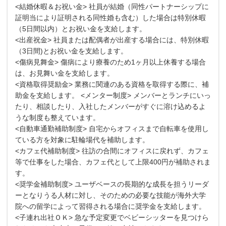
<結婚休暇＆お祝い金> 社員が結婚（同性パートナーシップに
証明当により証明される同性婚も含む）した場合は特別休暇
（5日間以内）とお祝い金を支給します。
<出産祝金> 社員または配偶者が出産する場合には、特別休暇
（3日間)とお祝い金を支給します。
<傷病見舞金> 傷病により療養のため1ヶ月以上休養する場合
は、お見舞い金を支給します。
<資格取得奨励金> 業務に関連のある資格を取得する際に、補
助金を支給します。 <メンター制度> メンバーとランチにいっ
たり、相談したり、入社したメンバーがすぐに溶け込めるよ
うな制度も整えています。
<自動車通勤補助制度> 自宅からオフィスまで自転車を使用し
ている方を対象に駐輪場代を補助します。
<カフェ代補助制度> 往訪の合間にオフィスに戻れず、カフェ
等で仕事をした場合、カフェ代として上限400円が補助されま
す。
<奨学金補助制度> ユーザベースの長期的な成長を担うリーダ
ーとなりうる人材に対し、そのための必要な技能が海外大学
院への留学によって習得される場合に奨学金を支給します。
<子連れ出社ＯＫ> 急な予定変更でベビーシッターを見つけら