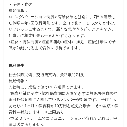
・産休・育休
補足情報：
<ロングバケーション制度> 有給休暇とは別に、7日間連続し
た休暇を年2回取得可能です。全力で働き、しっかりと休む。
リフレッシュすることで、新たな気付きを得ることもでき、
仕事との相乗効果も生まれやすくなります。
<産休・育休制度> 産前6週間の産休に加え、産後は最長で子
供が2歳になるまで育休を取得できます。
福利厚生
社会保険完備、交通費支給、資格取得制度
補足情報：
入社時に、業務で使うPCを選択できます。
<保育料補助制度> 認可保育園に入園できずに無認可保育園や
認可外保育園に入園しているメンバーが対象です。 子供１人
あたりの1ヶ月の保育料が10万円を超えた場合、その差額の保
育料を補助します（※上限あり）
<副業ＯＫ> チームでコミュニケーションが取れていれば、申
請は必要ありません