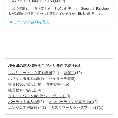
年収：5,100,000円～8,150,000円
や Faceboo
「経済情報で、世界を変える」 BtoCの世界では、Google や F
界では...
k が効率的な情報アクセスを実現しているなか、BtoBの世界では
★この求人の詳細を見る
埼玉県の求人情報をこだわり条件で絞り込む
フルリモート・在宅勤務可
(11)
副業可
(10)
ホリゾンタルSaaS
(9)
ハイタッチ型
(8)
社員数300名以上
(6)
業務効率化
(5)
社員数100名以上
(4)
リモートワーク×出社ハイブリッド
(3)
バーティカルSaaS
(2)
オンボーディング業務中心
(2)
エンジニア経験歓迎
(1)
カスタマーサクセス立ち上げ
(1)