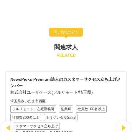
同じ地域の求人
関連求人
RELATED
セス立ち上げメ
B2B事業向け顧客戦略プラットフォーム「FORCAS
スタマーサクセス
株式会社ユーザベース(フルリモート/埼玉県)
埼玉県さいたま市西区
以上
フルリモート・在宅勤務可
副業可
社員数100名以上
社員数300名以上
ホリゾンタルSaaS
オンボーディング業務中心