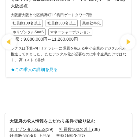
One」のカスタマーサクセス、カスタマーマーケティング/
週1-2リモート
大阪オフィス
大阪府大阪市北区大深町 1-1WeWork LINKS UMEDA 8階
リモートワーク×出社ハイブリッド
社員数300名以上
ホリゾンタルSaaS
カスタマーマーケティング
を
年収：5,000,000円～10,800,000円
な
企業向けセキュリティクラウドサービス『HENNGE One』を中心に、
セキュリティ分野の製品を包括的に開発・販売する独立系ベンダで
す。 1996年の創業...
★この求人の詳細を見る
大阪府の求人情報をこだわり条件で絞り込む
ホリゾンタルSaaS
(39)
社員数100名以上
(38)
社員数300名以上
(38)
業務効率化
(27)