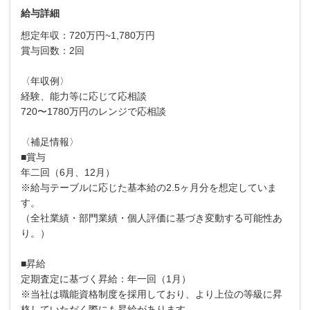
給与詳細
想定年収：720万円~1,780万円
賞与回数：2回
〈年収例〉
経験、能力等に応じて応相談
720〜1780万円のレンジで応相談
〈補足情報〉
■賞与
年二回（6月、12月）
※給与テーブルに応じた基本給の2.5ヶ月分を想定していま
す。
（全社業績・部門業績・個人評価に基づき変動する可能性あ
り。）
■昇給
定期査定に基づく昇給：年一回（1月）
※当社は職能資格制度を採用しており、より上位の等級に昇
格していただく際にも昇給があります。