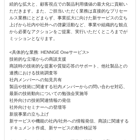
続的な拡大と、顧客視点での製品利用価値の最大化に貢献い
ただきます。また、ご担当いただく業務は直接的なプリセー
ルス業務にとどまらず、事業拡大に向けた新サービスの立ち
上げから社内や社外への啓蒙活動など、事業や組織的な観点
から必要なアクションをご提案、実行いただくところまでが
ミッションとなります。
<具体的な業務: HENNGE Oneサービス>
技術的な立場からの商談支援
商談時の技術的な提案や質疑応答のサポート、他社製品との
連携における技術調査等
社内メンバーへの知見共有
製品や技術に関連する社内メンバーからの問い合わせ対応、
最新の技術動向についての勉強会実施等
社外向けの技術関連情報の発信
社外向けセミナーへの登壇等
新規事業の立ち上げ
新サービスや機能の社内/社外への情報発信、商談に関連する
ドキュメント作成、新サービスの動作検証等