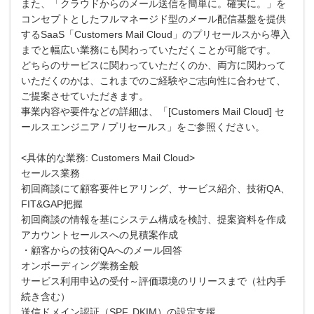
また、「クラウドからのメール送信を簡単に。確実に。」を
コンセプトとしたフルマネージド型のメール配信基盤を提供
するSaaS「Customers Mail Cloud」のプリセールスから導入
までと幅広い業務にも関わっていただくことが可能です。
どちらのサービスに関わっていただくのか、両方に関わって
いただくのかは、これまでのご経験やご志向性に合わせて、
ご提案させていただきます。
事業内容や要件などの詳細は、「[Customers Mail Cloud] セ
ールスエンジニア / プリセールス」をご参照ください。
<具体的な業務: Customers Mail Cloud>
セールス業務
初回商談にて顧客要件ヒアリング、サービス紹介、技術QA、
FIT&GAP把握
初回商談の情報を基にシステム構成を検討、提案資料を作成
アカウントセールスへの見積案作成
・顧客からの技術QAへのメール回答
オンボーディング業務全般
サービス利用申込の受付～評価環境のリリースまで（社内手
続き含む）
送信ドメイン認証（SPF, DKIM）の設定支援