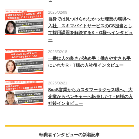
ュー
2025/02/09
自身では見つけられなかった理想の環境へ
入社。スキマバイトサービスのCS担当とし
て採用課題を解決するK・O様へインタビュ
ー
2025/02/18
一番は人の良さが決め手！働きやすさも手
にいれたR・T様の入社後インタビュー
2025/02/21
SaaS営業からカスタマーサクセス職へ。大
企業からベンチャーへ転身したT・M様の入
社後インタビュー
転職者インタビューの新着記事