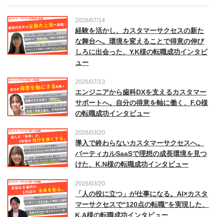
2026/07/14
経験を活かし、カスタマーサクセスの新た
な舞台へ。環境を変えることで得意の伸び
しろに出会った、Y.K様の転職成功インタビ
ュー
2026/07/13
エンジニアから歯科DXを支えるカスタマー
サポートへ。自分の得意を軸に働く、F.O様
の転職成功インタビュー
2026/03/20
導入で終わらないカスタマーサクセスへ。
バーティカルSaaSで理想の成長環境を見つ
けた、K.N様の転職成功インタビュー
2026/03/20
「人の役に立つ」が仕事になる。AI×カスタ
マーサクセスで“120点の転職”を実現した、
K.A様の転職成功インタビュー