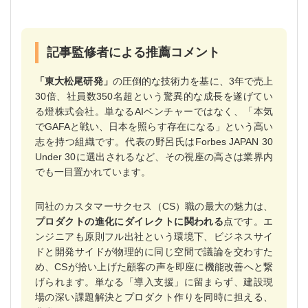
記事監修者による推薦コメント
「東大松尾研発」
の圧倒的な技術力を基に、3年で売上
30倍、社員数350名超という驚異的な成長を遂げてい
る燈株式会社。単なるAIベンチャーではなく、「本気
でGAFAと戦い、日本を照らす存在になる」という高い
志を持つ組織です。代表の野呂氏はForbes JAPAN 30
Under 30に選出されるなど、その視座の高さは業界内
でも一目置かれています。
同社のカスタマーサクセス（CS）職の最大の魅力は、
プロダクトの進化にダイレクトに関われる
点です。エ
ンジニアも原則フル出社という環境下、ビジネスサイ
ドと開発サイドが物理的に同じ空間で議論を交わすた
め、CSが拾い上げた顧客の声を即座に機能改善へと繋
げられます。単なる「導入支援」に留まらず、建設現
場の深い課題解決とプロダクト作りを同時に担える、