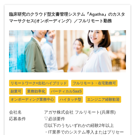
臨床研究のクラウド型文書管理システム『Agatha』のカスタ
マーサクセス(オンボーディング）／フルリモート勤務
リモートワーク×出社ハイブリッド
フルリモート・在宅勤務可
副業可
業務効率化
バーティカルSaaS
オンボーディング業務中心
ハイタッチ型
エンジニア経験歓迎
会社名
アガサ株式会社 フルリモート(兵庫県)
応募条件
▽必須要件
①以下のうちいずれかの経験2年以上
・IT業界でのシステム導入またはプリセー