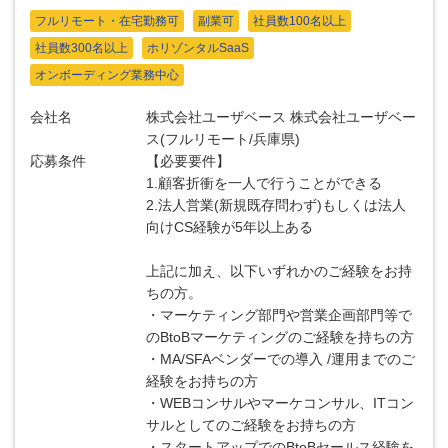
フルリモート・在宅勤務可
副業可
社員数100名以上
社員数300名以上
ホリゾンタルSaaS
オンボーディング業務中心
会社名
株式会社ユーザベース 株式会社ユーザベー
ス(フルリモート/兵庫県)
応募条件
【必要要件】
1.顧客折衝を一人で行うことができる
2.法人営業(新規既存問わず)もしくは法人
向けCS経験が5年以上ある
上記に加え、以下いずれかのご経験をお持
ちの方。
・マーケティング部門や営業企画部門等で
のBtoBマーケティングのご経験を持ちの方
・MA/SFAベンダーでの導入 /運用までのご
経験をお持ちの方
・WEBコンサルやマーケコンサル、ITコン
サルとしてのご経験をお持ちの方
・スタートアップでのBtoBセールス経験を