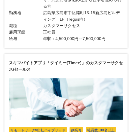
る方
勤務地
広島県広島市中区幟町13-15新広島ビルデ
ィング 1F（regus内）
職種
カスタマーサクセス
雇用形態
正社員
給与
年収：4,500,000円～7,500,000円
スキマバイトアプリ「タイミー(Timee)」のカスタマーサクセ
ス/セールス
リモートワーク×出社ハイブリッド
副業可
社員数100名以上