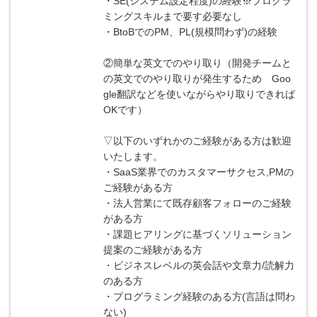
・SE(システム設定程度)の経験※プログラ
ミングスキルまで要す必要なし
・BtoBでのPM、PL(規模問わず)の経験
②簡単な英文でのやり取り（開発チームと
の英文でのやり取りが発生するため Goo
gle翻訳などを使いながらやり取りできれば
OKです）
▽以下のいずれかのご経験がある方は歓迎
いたします。
・SaaS業界でのカスタマーサクセス,PMの
ご経験がある方
・法人営業にて既存顧客フォローのご経験
がある方
・課題ヒアリングに基づくソリューション
提案のご経験がある方
・ビジネスレベルの英会話や文章力/読解力
のある方
・プログラミング経験のある方(言語は問わ
ない)