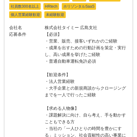
社員数300名以上
HRtech
ホリゾンタルSaaS
個人営業経験歓迎
未経験歓迎
会社名
株式会社タイミー 広島支社
応募条件
【必須】
・営業、販売、接客いずれかのご経験
・成果を出すための行動計画を策定・実行
し、高い成果を挙げたご経験
・普通自動車運転免許必須
【歓迎条件】
・法人営業経験
・大手企業との新規商談からクロージング
までを一人で行ったご経験
【求める人物像】
・課題解決に向け、自ら考え、手を動かす
こともできる方
・当社の「一人ひとりの時間を豊かにす
る」ミッション、社会貢献性の高い事業に