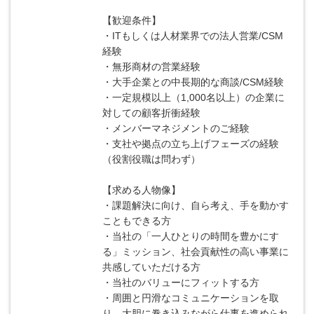
【歓迎条件】
・ITもしくは人材業界での法人営業/CSM
経験
・無形商材の営業経験
・大手企業との中長期的な商談/CSM経験
・一定規模以上（1,000名以上）の企業に
対しての顧客折衝経験
・メンバーマネジメントのご経験
・支社や拠点の立ち上げフェーズの経験
（役割役職は問わず）
【求める人物像】
・課題解決に向け、自ら考え、手を動かす
こともできる方
・当社の「一人ひとりの時間を豊かにす
る」ミッション、社会貢献性の高い事業に
共感していただける方
・当社のバリューにフィットする方
・周囲と円滑なコミュニケーションを取
り、大胆に巻き込みながら仕事を進められ