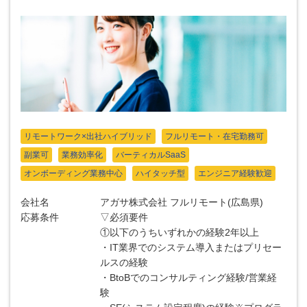
リモートワーク×出社ハイブリッド
フルリモート・在宅勤務可
副業可
業務効率化
バーティカルSaaS
オンボーディング業務中心
ハイタッチ型
エンジニア経験歓迎
会社名
アガサ株式会社 フルリモート(広島県)
応募条件
▽必須要件
①以下のうちいずれかの経験2年以上
・IT業界でのシステム導入またはプリセー
ルスの経験
・BtoBでのコンサルティング経験/営業経
験