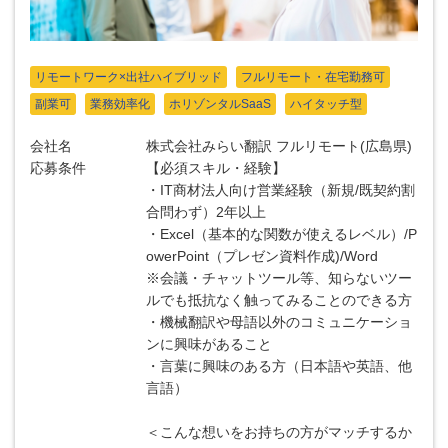
リモートワーク×出社ハイブリッド
フルリモート・在宅勤務可
副業可
業務効率化
ホリゾンタルSaaS
ハイタッチ型
会社名
株式会社みらい翻訳 フルリモート(広島県)
応募条件
【必須スキル・経験】
・IT商材法人向け営業経験（新規/既契約割
合問わず）2年以上
・Excel（基本的な関数が使えるレベル）/P
owerPoint（プレゼン資料作成)/Word
※会議・チャットツール等、知らないツー
ルでも抵抗なく触ってみることのできる方
・機械翻訳や母語以外のコミュニケーショ
ンに興味があること
・言葉に興味のある方（日本語や英語、他
言語）
＜こんな想いをお持ちの方がマッチするか