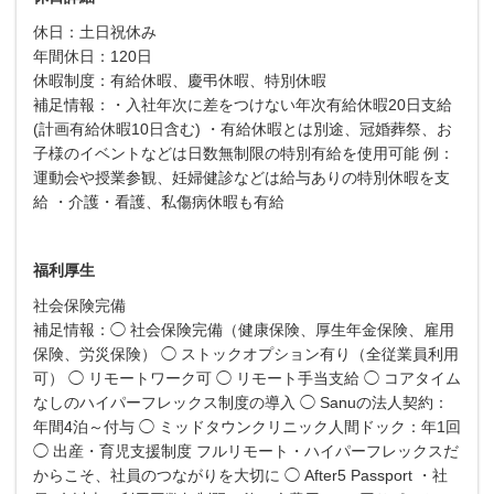
休日：土日祝休み
年間休日：120日
休暇制度：有給休暇、慶弔休暇、特別休暇
補足情報：・入社年次に差をつけない年次有給休暇20日支給
(計画有給休暇10日含む) ・有給休暇とは別途、冠婚葬祭、お
子様のイベントなどは日数無制限の特別有給を使用可能 例：
運動会や授業参観、妊婦健診などは給与ありの特別休暇を支
給 ・介護・看護、私傷病休暇も有給
福利厚生
社会保険完備
補足情報：◯ 社会保険完備（健康保険、厚生年金保険、雇用
保険、労災保険） ◯ ストックオプション有り（全従業員利用
可） ◯ リモートワーク可 ◯ リモート手当支給 ◯ コアタイム
なしのハイパーフレックス制度の導入 ◯ Sanuの法人契約：
年間4泊～付与 ◯ ミッドタウンクリニック人間ドック：年1回
◯ 出産・育児支援制度 フルリモート・ハイパーフレックスだ
からこそ、社員のつながりを大切に ◯ After5 Passport ・社