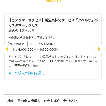
RELATED
【カスタマーサクセス】製造業特化サービス「アベルザ」の
【
カスタマーサクセス
「
株式会社アペルザ
株
神奈川県横浜市中区山下町２３番地
神
業務効率化
バーティカルSaaS
ア
に
年収：4,000,000円～6,500,000円
は
アペルザは「ものづくりの産業構造をリデザインする」をミッション
★
に製造業に専門特化したSaaS、ECを提供している会社です。製造業
は、GDPの約2割、輸出...
★この求人の詳細を見る
神奈川県の求人情報をこだわり条件で絞り込む