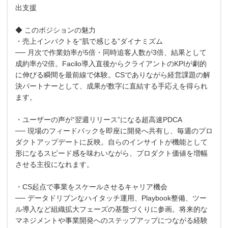
出支援
◆ このポジションの魅力
・売上インパクトを“肌で感じる”ダイナミズム
── 月次で作業効率が5倍・同時追客人数が3倍、結果として
成約率が2倍。Facilo導入直後からクライアントのKPIが劇的
に伸びる瞬間を最前線で体験。CSでありながら経営課題の解
決パートナーとして、成果が数字に直結する手応えを得られ
ます。
・ユーザーの声が“翌週リリース”になる超高速PDCA
── 現場のフィードバックを即座に開発へ共有し、毎週のプロ
ダクトアップデートに反映。自らのインサイトが機能として
形になるスピード感を味わいながら、プロダクト価値を増幅
させる主役になれます。
・CS起点で事業をスケールさせるキャリア機会
── データドリブンなハイタッチ運用、Playbook整備、ツー
ル導入など組織拡大フェーズの基盤づくりに参画。将来的な
マネジメントや事業開発へのステップアップにつながる経験