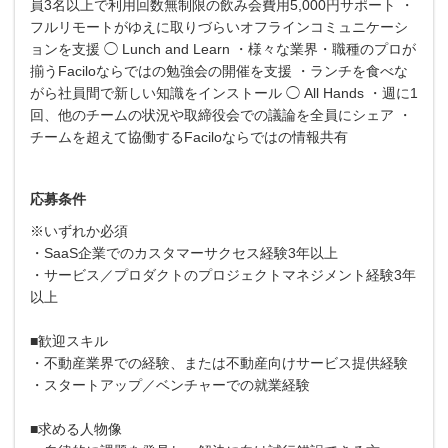
員3名以上で利用回数無制限の飲み会費用5,000円サポート ・
フルリモートがゆえに取りづらいオフラインコミュニケーシ
ョンを支援 ◯ Lunch and Learn ・様々な業界・職種のプロが
揃うFaciloならではの勉強会の開催を支援 ・ランチを食べな
がら社員間で新しい知識をインストール ◯ All Hands ・週に1
回、他のチームの状況や取締役会での議論を全員にシェア ・
チームを超えて協働するFaciloならではの情報共有
応募条件
※いずれか必須
・SaaS企業でのカスタマーサクセス経験3年以上
・サービス／プロダクトのプロジェクトマネジメント経験3年
以上
■歓迎スキル
・不動産業界での経験、または不動産向けサービス提供経験
・スタートアップ／ベンチャーでの就業経験
■求める人物像