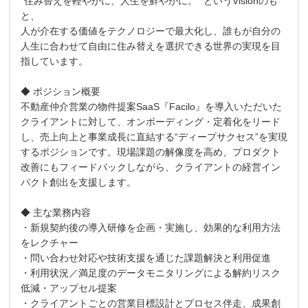
"住み替えを軽やかに、人生を鮮やかに。" というVisionのも
と、
人が介在する価値をテクノロジーで最大化し、誰もが自分の
人生に合わせて自由に住み替えを選択できる世界の実現を目
指しています。
◆ ポジション概要
不動産仲介営業の物件提案SaaS『Facilo』を導入いただいた
クライアントに対して、オンボーディング・定着化をリード
し、売上向上と事業成長に直結する“ディープサクセス”を実現
するポジションです。現場課題の解像度を高め、プロダクト
改善にもフィードバックしながら、クライアントの経営イン
パクト創出を支援します。
◆ 主な業務内容
・新規契約後の導入研修を企画・実施し、効果的な利用方法
をレクチャー
・問い合わせ対応や技術支援を通じた課題解決と利用促進
・利用状況／満足度のデータモニタリングによる解約リスク
低減・アップセル提案
・クライアントごとの営業目標設計とプロセス伴走、成果創