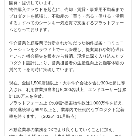
開発・提供しています。
物件購入クラウドを起点に、売却・賃貸・事業用不動産まで
プロダクトを拡張し、不動産の「買う・売る・借りる・活用
する」すべてのシーンを一気通貫で支援するプラットフォー
ムとなっております。
仲介営業と顧客間で分断されがちだった物件提案・コミュニ
ケーションをクラウド上で一元管理し、提案漏れや対応遅れ
といった機会損失を根本から解消。現場に深く入り込んだプ
ロダクト設計により、営業担当者の生産性向上と顧客体験の
質的向上を同時に実現しています。
現在、全国1,500店舗以上・大手仲介会社を含む300社超に導
入され、利用営業担当者は5,000名以上、エンドユーザーは累
計100万人を突破。
プラットフォーム上での累計提案物件数は1,000万件を超え、
年間継続率も99％以上と、業界内で圧倒的なプロダクト定着
率を誇ります。（2025年11月時点）
不動産業界の業務をDXでより良くしていくことに加え、