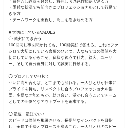
・自律的に課題を発見し、解決に向け試行錯誤できる方
・困難な状況でも前向きにプロフェッショナルとして行動で
きる方
・チームワークを重視し、周囲を巻き込める方
■ 大切にしているVALUES
◯ 誠実に向き合う
100回同じ事を聞かれても、100回笑顔で答える。これはファ
シロで大切にしている言葉のひとつ。人ならではの価値を大
切にしているからこそ、多様な視点で社内、顧客、ユーザ
ー、そして自分自身に対して誠実に行動する。
◯ プロとしてやり抜く
互いに高め合えば、どこまでも登れる。一人ひとりが仕事に
プライドを持ち、リスペクトし合うプロフェッショナル集
団。多様な才能たちが、助け合い、活かし合うことでチーム
としての圧倒的なアウトプットを追求する。
◯ 最速・最短でいく
スピードは価値を飛躍させる。長期的なインパクトを目指
し、全員で手法とプロセスを磨きこむ。一人ひとりのスピー