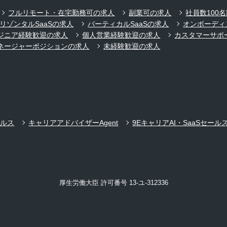
フルリモート・在宅勤務可の求人
副業可の求人
社員数100
リゾンタルSaaSの求人
バーティカルSaaSの求人
オンボーディ
ジニア経験歓迎の求人
個人営業経験歓迎の求人
カスタマーサポ
ネージャーポジションの求人
未経験歓迎の求人
ールス
キャリアアドバイザーAgent
9EキャリアAI・SaaSセール
厚生労働大臣 許可番号 13-ユ-312336