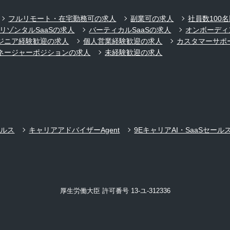
フルリモート・在宅勤務可の求人
副業可の求人
社員数100
リゾンタルSaaSの求人
バーティカルSaaSの求人
オンボーディ
ジニア経験歓迎の求人
個人営業経験歓迎の求人
カスタマーサポ
ネージャーポジションの求人
未経験歓迎の求人
ールス
キャリアアドバイザーAgent
9EキャリアAI・SaaSセール
厚生労働大臣 許可番号 13-ユ-312336